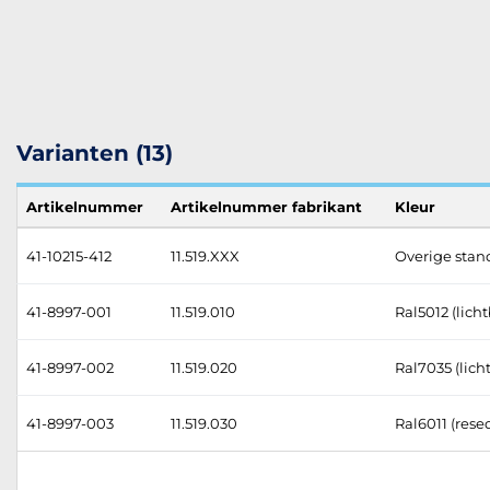
Varianten (13)
Artikelnummer
Artikelnummer fabrikant
Kleur
41-10215-412
11.519.XXX
Overige stand
41-8997-001
11.519.010
Ral5012 (lich
41-8997-002
11.519.020
Ral7035 (licht
41-8997-003
11.519.030
Ral6011 (res