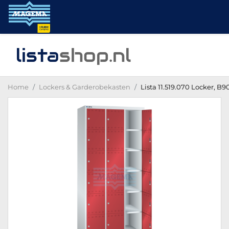
lista
shop
.nl
Home
Lockers & Garderobekasten
Lista 11.519.070 Locker, B9