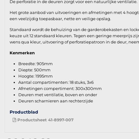
De perforatie in de deuren zorgt voor een natuurlijke ventilatie.
Het grote aanbod van uitvoeringen en afmetingen met 4 hoogte en
een veelzijdig toepasbaar, nette en veilige opslag.
Standaard wordt de behuizing van de garderobekasten en lockers
keuze uit 12 standaard kleuren. Tegen een geringe meerprijs zij
wens qua kleur, uitvoering of perforatiepatroon in de deur, ne
Kenmerken
Breedte: 905mm
Diepte: 500mm
Hoogte: 1995mm
Aantal compartimenten: 18 stuks, 3x6
Afmetingen compertiment: 300x300mm
Deuren met ventilatie, boven en onder
Deuren scharnieren aan rechterzijde
Productblad
Productsheet 41-8997-007