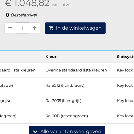
€ 1.048,82
excl. btw
Bestelartikel
In de winkelwagen
Kleur
Slotsys
aard lista kleuren
Overige standaard lista kleuren
Key lock
tblauw)
Ral5012 (lichtblauw)
Key lock
grijs)
Ral7035 (lichtgrijs)
Key lock
edagroen)
Ral6011 (resedagroen)
Key lock
Alle varianten weergeven