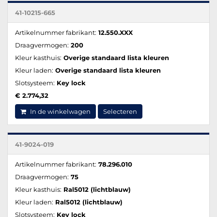
41-10215-665
Artikelnummer fabrikant:
12.550.XXX
Draagvermogen:
200
Kleur kasthuis:
Overige standaard lista kleuren
Kleur laden:
Overige standaard lista kleuren
Slotsysteem:
Key lock
€ 2.774,32
In de winkelwagen
Selecteren
41-9024-019
Artikelnummer fabrikant:
78.296.010
Draagvermogen:
75
Kleur kasthuis:
Ral5012 (lichtblauw)
Kleur laden:
Ral5012 (lichtblauw)
Slotsysteem:
Key lock