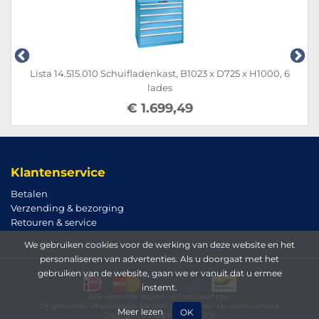
Lista 14.515.010 Schuifladenkast, B1023 x D725 x H1000, 6
lades
€ 1.699,49
Klantenservice
Betalen
Verzending & bezorging
Retouren & service
We gebruiken cookies voor de werking van deze website en het
personaliseren van advertenties. Als u doorgaat met het
gebruiken van de website, gaan we er vanuit dat u ermee
instemt.
Alle vermelde prijzen zijn exclusief btw.
De getoonde afbeeldingen kunnen afwijken van de werkelijkheid.
Meer lezen
OK
Copyright © 2026 Magema B.V.