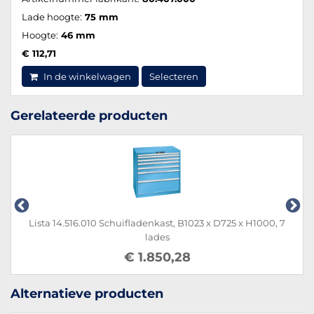
Lade hoogte:
75 mm
Hoogte:
46 mm
€ 112,71
In de winkelwagen
Selecteren
Gerelateerde producten
Lista 14.516.010 Schuifladenkast, B1023 x D725 x H1000, 7
Li
lades
€ 1.850,28
Alternatieve producten