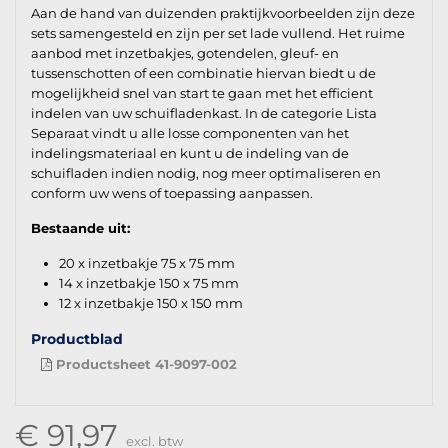
Aan de hand van duizenden praktijkvoorbeelden zijn deze
sets samengesteld en zijn per set lade vullend. Het ruime
aanbod met inzetbakjes, gotendelen, gleuf- en
tussenschotten of een combinatie hiervan biedt u de
mogelijkheid snel van start te gaan met het efficient
indelen van uw schuifladenkast. In de categorie Lista
Separaat vindt u alle losse componenten van het
indelingsmateriaal en kunt u de indeling van de
schuifladen indien nodig, nog meer optimaliseren en
conform uw wens of toepassing aanpassen.
Bestaande uit:
20 x inzetbakje 75 x 75 mm
14 x inzetbakje 150 x 75 mm
12 x inzetbakje 150 x 150 mm
Productblad
Productsheet 41-9097-002
€ 91,97
excl. btw