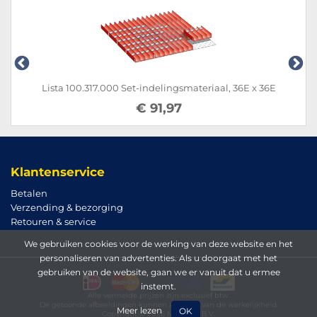
Lista 100.317.000 Set-indelingsmateriaal, 36E x 36E
€ 91,97
Klantenservice
Betalen
Verzending & bezorging
Retouren & service
We gebruiken cookies voor de werking van deze website en het
personaliseren van advertenties. Als u doorgaat met het
gebruiken van de website, gaan we er vanuit dat u ermee
instemt.
Alle vermelde prijzen zijn exclusief btw.
De getoonde afbeeldingen kunnen afwijken van de werkelijkheid.
Meer lezen
OK
Copyright © 2026 Magema B.V.