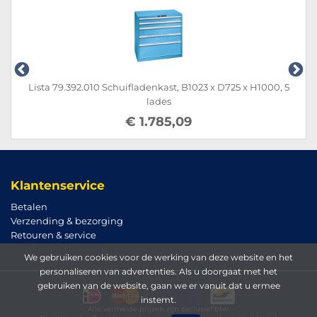
Lista 79.392.010 Schuifladenkast, B1023 x D725 x H1000, 5
L
lades
€ 1.785,09
Klantenservice
Betalen
Verzending & bezorging
Retouren & service
We gebruiken cookies voor de werking van deze website en het
personaliseren van advertenties. Als u doorgaat met het
gebruiken van de website, gaan we er vanuit dat u ermee
instemt.
Alle vermelde prijzen zijn exclusief btw.