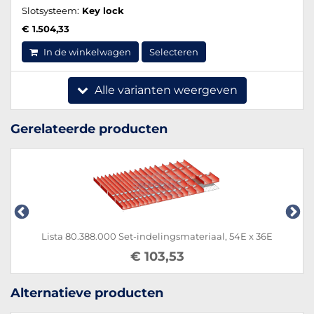
Slotsysteem:
Key lock
€ 1.504,33
In de winkelwagen
Selecteren
Alle varianten weergeven
Gerelateerde producten
0 Set-indelingsmateriaal, 54E x 36E
Lista 80.450.000 
€ 103,53
Alternatieve producten