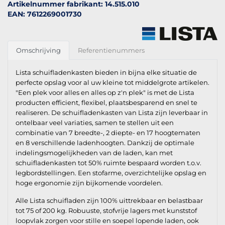
Artikelnummer fabrikant: 14.515.010
EAN: 7612269001730
Omschrijving
Referentienummers
Lista schuifladenkasten bieden in bijna elke situatie de
perfecte opslag voor al uw kleine tot middelgrote artikelen.
"Een plek voor alles en alles op z'n plek" is met de Lista
producten efficient, flexibel, plaatsbesparend en snel te
realiseren. De schuifladenkasten van Lista zijn leverbaar in
ontelbaar veel variaties, samen te stellen uit een
combinatie van 7 breedte-, 2 diepte- en 17 hoogtematen
en 8 verschillende ladenhoogten. Dankzij de optimale
indelingsmogelijkheden van de laden, kan met
schuifladenkasten tot 50% ruimte bespaard worden t.o.v.
legbordstellingen. Een stofarme, overzichtelijke opslag en
hoge ergonomie zijn bijkomende voordelen.
Alle Lista schuifladen zijn 100% uittrekbaar en belastbaar
tot 75 of 200 kg. Robuuste, stofvrije lagers met kunststof
loopvlak zorgen voor stille en soepel lopende laden, ook