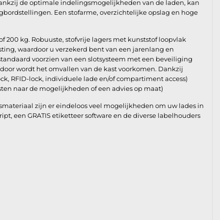
ankzij de optimale indelingsmogelijkheden van de laden, kan
gbordstellingen. Een stofarme, overzichtelijke opslag en hoge
of 200 kg. Robuuste, stofvrije lagers met kunststof loopvlak
asting, waardoor u verzekerd bent van een jarenlang en
 standaard voorzien van een slotsysteem met een beveiliging
rdoor wordt het omvallen van de kast voorkomen. Dankzij
ock, RFID-lock, individuele lade en/of compartiment access)
ten naar de mogelijkheden of een advies op maat)
materiaal zijn er eindeloos veel mogelijkheden om uw lades in
Script, een GRATIS etiketteer software en de diverse labelhouders