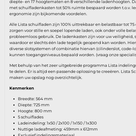
diepte- en 17 hoogtematen en 8 verschillende ladenhoogten. D
met schuifladenkasten tot 50% ruimte bespaard worden t.o.v. le
ergonomie zijn bijkomende voordelen.
Alle Lista schuifladen zijn 100% uittrekbaar en belastbaar tot 75 
zorgen voor stille en soepel lopende laden, ook onder volle bel
probleemloos gebruik. De ladenkasten zijn voor uw veiligheid,
waardoor er slechts één lade tegelijk geopend kan worden. Hie
diverse slotsystemen of combinatie hiervan (cilinderslot, code-l
kunnen toegangsniveaus bepaald worden. (vraag onze specialis
Met behulp van het zeer uitgebreide programma Lista indelings
te delen. Er is altijd een passende oplossing te creeëren. Lista 
maken uw opslag nog overzichtelijk.
Kenmerken
Breedte: 564 mm
Diepte: 725 mm
Hoogte: 800 mm
5 schuiflades
Ladeindeling: 1x50 / 2x100 / 1x150 / 1x300
Nuttige ladeafmeting: 459mm x 612mm
Exclusief indelingsmateriaal