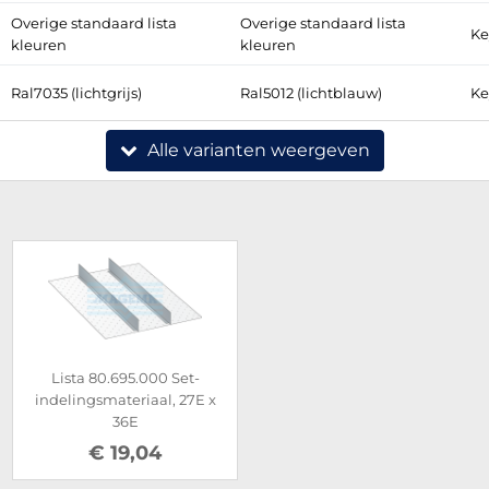
Overige standaard lista
Overige standaard lista
Ke
kleuren
kleuren
Ral7035 (lichtgrijs)
Ral5012 (lichtblauw)
Ke
Alle varianten weergeven
Lista 80.695.000 Set-
indelingsmateriaal, 27E x
36E
€ 19,04