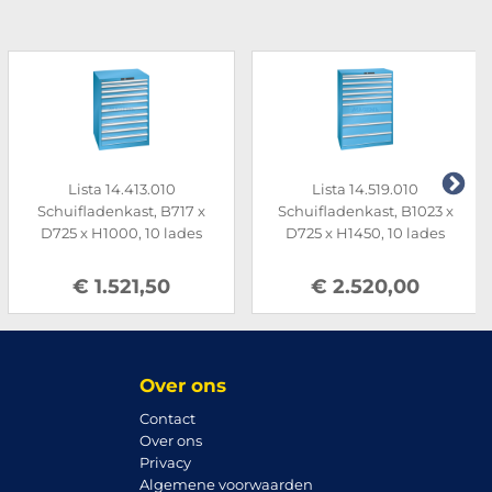
Lista 14.413.010
Lista 14.519.010
Schuifladenkast, B717 x
Schuifladenkast, B1023 x
D725 x H1000, 10 lades
D725 x H1450, 10 lades
€ 1.521,50
€ 2.520,00
Over ons
Contact
Over ons
Privacy
Algemene voorwaarden