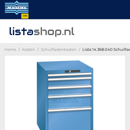
lista
shop
.nl
Home
Kasten
Schuifladenkasten
Lista 14.368.040 Schuifla