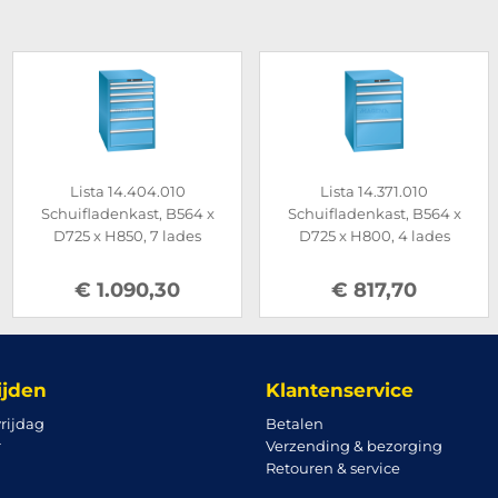
Lista 14.404.010
Lista 14.371.010
Schuifladenkast, B564 x
Schuifladenkast, B564 x
D725 x H850, 7 lades
D725 x H800, 4 lades
€ 1.090,30
€ 817,70
ijden
Klantenservice
rijdag
Betalen
r
Verzending & bezorging
Retouren & service