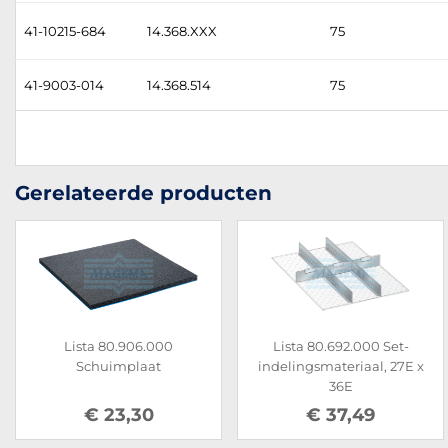
41-10215-684
14.368.XXX
75
41-9003-014
14.368.514
75
Gerelateerde producten
Lista 80.906.000
Lista 80.692.000 Set-
Schuimplaat
indelingsmateriaal, 27E x
36E
€ 23,30
€ 37,49