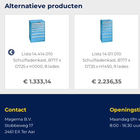
Alternatieve producten
Lista 14.414.010
Lista 14.511.010
Schuifladenkast, B717 x
Schuifladenkast, B717 x
D725 x H1000, 8 lades
D725 x H1450, 9 lades
€ 1.333,14
€ 2.236,35
Contact
Openingst
Magema B.V.
Maandag t/m v
Stobbeweg 17
8:00 - 16:30 uu
2461 EX Ter Aar