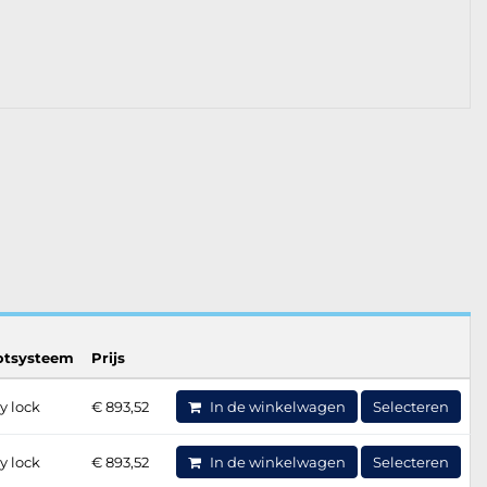
otsysteem
Prijs
y lock
€ 893,52
In de winkelwagen
Selecteren
y lock
€ 893,52
In de winkelwagen
Selecteren