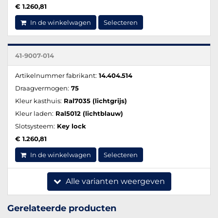
€ 1.260,81
In de winkelwagen
Selecteren
41-9007-014
Artikelnummer fabrikant:
14.404.514
Draagvermogen:
75
Kleur kasthuis:
Ral7035 (lichtgrijs)
Kleur laden:
Ral5012 (lichtblauw)
Slotsysteem:
Key lock
€ 1.260,81
In de winkelwagen
Selecteren
Alle varianten weergeven
Gerelateerde producten