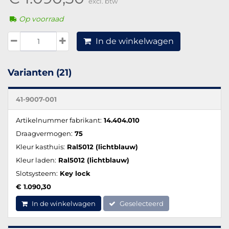
excl. btw
Op voorraad
In de winkelwagen
Varianten (21)
41-9007-001
Artikelnummer fabrikant:
14.404.010
Draagvermogen:
75
Kleur kasthuis:
Ral5012 (lichtblauw)
Kleur laden:
Ral5012 (lichtblauw)
Slotsysteem:
Key lock
€ 1.090,30
In de winkelwagen
Geselecteerd