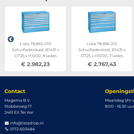
Lista 78.860.010
Lista 78.856.010
Schuifladenkast, B1431 x
Schuifladenkast, B1431 x
D725 x H1000, 8 lades
D725 x H1000, 7 lades
€ 2.982,23
€ 2.767,43
Contact
Openingst
Magema B.V.
Maandag t/m v
Stobbeweg 17
8:00 - 16:30 uu
2461 EX Ter Aar
info@listashop.nl
0172-603484