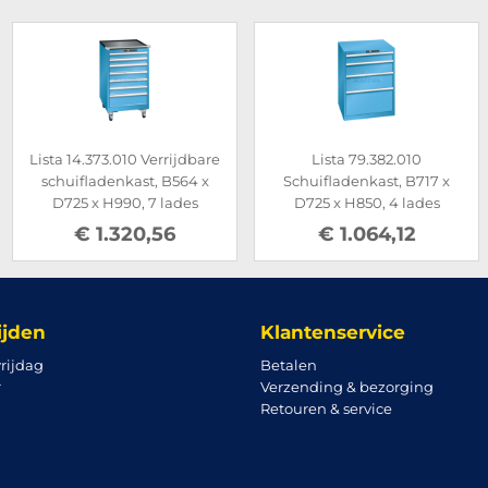
Lista 14.373.010 Verrijdbare
Lista 79.382.010
schuifladenkast, B564 x
Schuifladenkast, B717 x
D725 x H990, 7 lades
D725 x H850, 4 lades
€ 1.320,56
€ 1.064,12
ijden
Klantenservice
rijdag
Betalen
r
Verzending & bezorging
Retouren & service