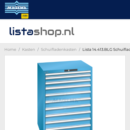
lista
shop
.nl
Home
Kasten
Schuifladenkasten
Lista 14.413.BLG Schuifla