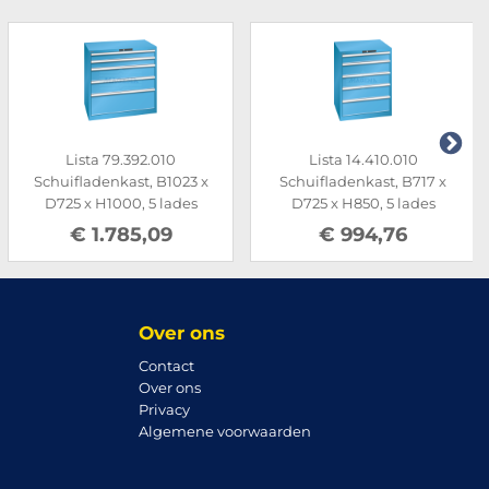
Lista 79.392.010
Lista 14.410.010
Schuifladenkast, B1023 x
Schuifladenkast, B717 x
D725 x H1000, 5 lades
D725 x H850, 5 lades
€ 1.785,09
€ 994,76
Over ons
Contact
Over ons
Privacy
Algemene voorwaarden