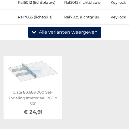
Ral5012 (lichtblauw)
Ral5012 (lichtblauw)
Key lock
Ral7035 (lichtgrijs)
Ral7035 (lichtgrijs)
Key lock
Alle varianten weergeven
Lista 80.688.000 Set-
indelingsmateriaal, 36E x
36E
€ 24,91