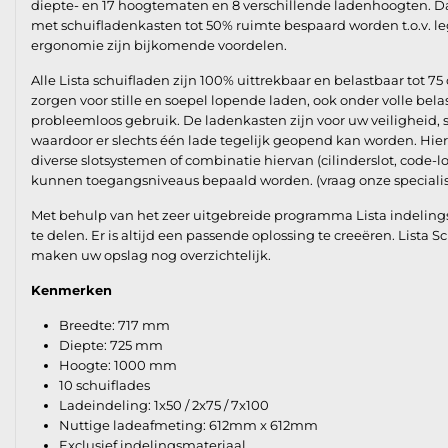
diepte- en 17 hoogtematen en 8 verschillende ladenhoogten. D
met schuifladenkasten tot 50% ruimte bespaard worden t.o.v. le
ergonomie zijn bijkomende voordelen.
Alle Lista schuifladen zijn 100% uittrekbaar en belastbaar tot 75 
zorgen voor stille en soepel lopende laden, ook onder volle bel
probleemloos gebruik. De ladenkasten zijn voor uw veiligheid,
waardoor er slechts één lade tegelijk geopend kan worden. Hie
diverse slotsystemen of combinatie hiervan (cilinderslot, code-l
kunnen toegangsniveaus bepaald worden. (vraag onze specialis
Met behulp van het zeer uitgebreide programma Lista indelings
te delen. Er is altijd een passende oplossing te creeëren. Lista 
maken uw opslag nog overzichtelijk.
Kenmerken
Breedte: 717 mm
Diepte: 725 mm
Hoogte: 1000 mm
10 schuiflades
Ladeindeling: 1x50 / 2x75 / 7x100
Nuttige ladeafmeting: 612mm x 612mm
Exclusief indelingsmateriaal