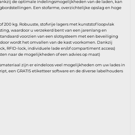
ankzij de optimale indelingsmogelijkheden van de laden, kan
gbordstellingen. Een stofarme, overzichtelijke opslag en hoge
of 200 kg. Robuuste, stofvrije lagers met kunststof loopvlak
asting, waardoor u verzekerd bent van een jarenlang en
 standaard voorzien van een slotsysteem met een beveiliging
rdoor wordt het omvallen van de kast voorkomen. Dankzij
ock, RFID-lock, individuele lade en/of compartiment access)
ten naar de mogelijkheden of een advies op maat)
materiaal zijn er eindeloos veel mogelijkheden om uw lades in
Script, een GRATIS etiketteer software en de diverse labelhouders