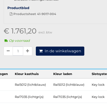
Productblad
Productsheet 41-9017-004
€ 1.761,20
excl. btw
Op voorraad
In de winkelwagen
ogen
Kleur kasthuis
Kleur laden
Slotsyst
Ral5012 (lichtblauw)
Ral5012 (lichtblauw)
Key lock
Ral7035 (lichtgrijs)
Ral7035 (lichtgrijs)
Key lock