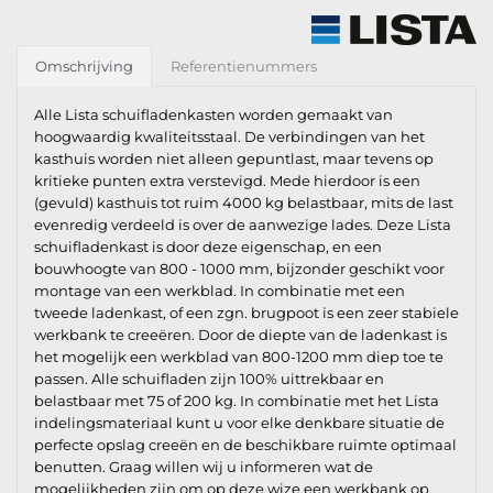
Omschrijving
Referentienummers
Alle Lista schuifladenkasten worden gemaakt van
hoogwaardig kwaliteitsstaal. De verbindingen van het
kasthuis worden niet alleen gepuntlast, maar tevens op
kritieke punten extra verstevigd. Mede hierdoor is een
(gevuld) kasthuis tot ruim 4000 kg belastbaar, mits de last
evenredig verdeeld is over de aanwezige lades. Deze Lista
schuifladenkast is door deze eigenschap, en een
bouwhoogte van 800 - 1000 mm, bijzonder geschikt voor
montage van een werkblad. In combinatie met een
tweede ladenkast, of een zgn. brugpoot is een zeer stabiele
werkbank te creeëren. Door de diepte van de ladenkast is
het mogelijk een werkblad van 800-1200 mm diep toe te
passen. Alle schuifladen zijn 100% uittrekbaar en
belastbaar met 75 of 200 kg. In combinatie met het Lista
indelingsmateriaal kunt u voor elke denkbare situatie de
perfecte opslag creeën en de beschikbare ruimte optimaal
benutten. Graag willen wij u informeren wat de
mogelijkheden zijn om op deze wize een werkbank op