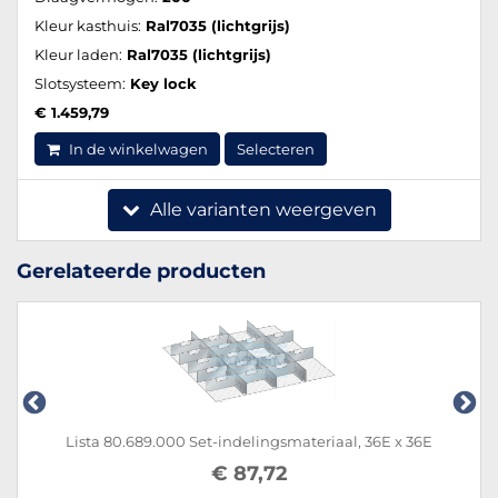
Kleur kasthuis:
Ral7035 (lichtgrijs)
Kleur laden:
Ral7035 (lichtgrijs)
Slotsysteem:
Key lock
€ 1.459,79
In de winkelwagen
Selecteren
Alle varianten weergeven
Gerelateerde producten
Lista 80.689.000 Set-indelingsmateriaal, 36E x 36E
€ 87,72