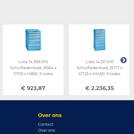
Lista 14.399.010
Lista 14.511.010
Schuifladenkast, B564 x
Schuifladenkast, B717 x
D725 x H850, 5 lades
D725 x H1450, 9 lades
€ 923,87
€ 2.236,35
Over ons
Contact
Over ons