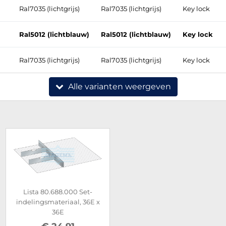
Ral7035 (lichtgrijs)
Ral7035 (lichtgrijs)
Key lock
Ral5012 (lichtblauw)
Ral5012 (lichtblauw)
Key lock
Ral7035 (lichtgrijs)
Ral7035 (lichtgrijs)
Key lock
Alle varianten weergeven
Lista 80.688.000 Set-
indelingsmateriaal, 36E x
36E