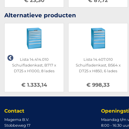
€ 23,30
€ 87,72
Alternatieve producten
Lista 14.414.010
Lista 14.407.010
Schuifladenkast, B717 x
Schuifladenkast, B564 x
D725 x H1000, 8 lades
D725 x H850, 6 lades
€ 1.333,14
€ 998,33
Contact
Openingst
Magema B.V.
Maandag t/m v
Stobbeweg 17
8:00 - 16:30 uu