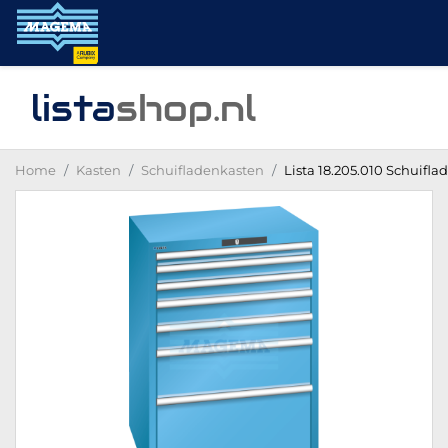
lista
shop
.nl
Home
Kasten
Schuifladenkasten
Lista 18.205.010 Schuifla