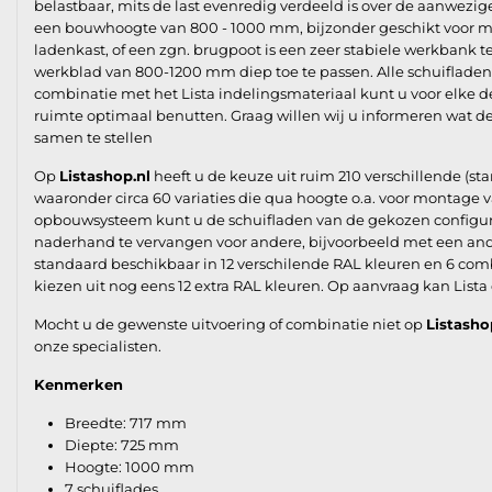
belastbaar, mits de last evenredig verdeeld is over de aanwezig
een bouwhoogte van 800 - 1000 mm, bijzonder geschikt voor 
ladenkast, of een zgn. brugpoot is een zeer stabiele werkbank t
werkblad van 800-1200 mm diep toe te passen. Alle schuifladen z
combinatie met het Lista indelingsmateriaal kunt u voor elke d
ruimte optimaal benutten. Graag willen wij u informeren wat 
samen te stellen
Op
Listashop.nl
heeft u de keuze uit ruim 210 verschillende (st
waaronder circa 60 variaties die qua hoogte o.a. voor montag
opbouwsysteem kunt u de schuifladen van de gekozen configurat
naderhand te vervangen voor andere, bijvoorbeeld met een ande
standaard beschikbaar in 12 verschilende RAL kleuren en 6 com
kiezen uit nog eens 12 extra RAL kleuren. Op aanvraag kan Lista
Mocht u de gewenste uitvoering of combinatie niet op
Listasho
onze specialisten.
Kenmerken
Breedte: 717 mm
Diepte: 725 mm
Hoogte: 1000 mm
7 schuiflades