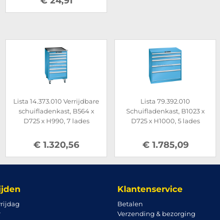
€ 24,91
Lista 14.373.010 Verrijdbare
Lista 79.392.010
schuifladenkast, B564 x
Schuifladenkast, B1023 x
D725 x H990, 7 lades
D725 x H1000, 5 lades
€ 1.320,56
€ 1.785,09
ijden
Klantenservice
rijdag
Betalen
r
Verzending & bezorging