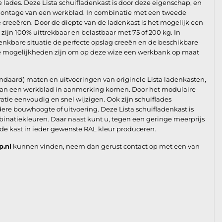
e lades. Deze Lista schuifladenkast is door deze eigenschap, en
montage van een werkblad. In combinatie met een tweede
e creeëren. Door de diepte van de ladenkast is het mogelijk een
ijn 100% uittrekbaar en belastbaar met 75 of 200 kg. In
enkbare situatie de perfecte opslag creeën en de beschikbare
de mogelijkheden zijn om op deze wize een werkbank op maat
andaard) maten en uitvoeringen van originele Lista ladenkasten,
e van een werkblad in aanmerking komen. Door het modulaire
ie eenvoudig en snel wijzigen. Ook zijn schuiflades
re bouwhoogte of uitvoering. Deze Lista schuifladenkast is
binatiekleuren. Daar naast kunt u, tegen een geringe meerprijs
 de kast in ieder gewenste RAL kleur produceren.
p.nl
kunnen vinden, neem dan gerust contact op met een van