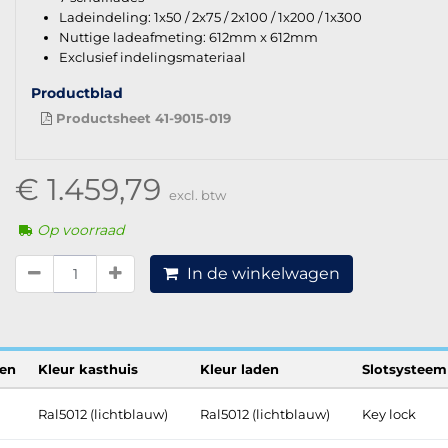
Ladeindeling: 1x50 / 2x75 / 2x100 / 1x200 / 1x300
Nuttige ladeafmeting: 612mm x 612mm
Exclusief indelingsmateriaal
Productblad
Productsheet 41-9015-019
€ 1.459,79
excl. btw
Op voorraad
In de winkelwagen
en
Kleur kasthuis
Kleur laden
Slotsysteem
Ral5012 (lichtblauw)
Ral5012 (lichtblauw)
Key lock