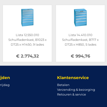
Lista 12.550.010
Lista 14.410.010
Schuifladenkast, B1023 x
Schuifladenkast, B717 x
D725 x H1450, 9 lades
D725 x H850, 5 lades
€ 2.774,32
€ 994,76
ijden
Klantenservice
rijdag
Betalen
r
Verzending & bezorging
Retouren & service