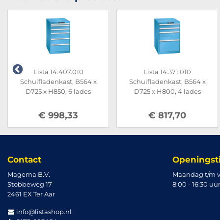
Lista 14.407.010
Lista 14.371.010
Schuifladenkast, B564 x
Schuifladenkast, B564 x
D725 x H850, 6 lades
D725 x H800, 4 lades
€ 998,33
€ 817,70
Contact
Openingst
Magema B.V.
Maandag t/m v
Stobbeweg 17
8:00 - 16:30 uu
2461 EX Ter Aar
info@listashop.nl