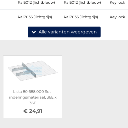
Ral5012 (lichtblauw)
Ral5012 (lichtblauw)
Key lock
Ral7035 (lichtgrijs)
Ral7035 (lichtgrijs)
Key lock
Alle varianten weergeven
Lista 80.688.000 Set-
indelingsmateriaal, 36E x
36E
€ 24,91