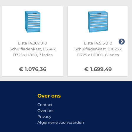
Lista 14.367.010
Lista 14.515.010
Schuifladenkast, B564 x
Schuifladenkast, B1023 x
D725 x H800, 7 lades
D725 x H1000, 6 lades
€ 1.076,36
€ 1.699,49
Over ons
Contact
Over ons
Privacy
Algemene voorwaarden