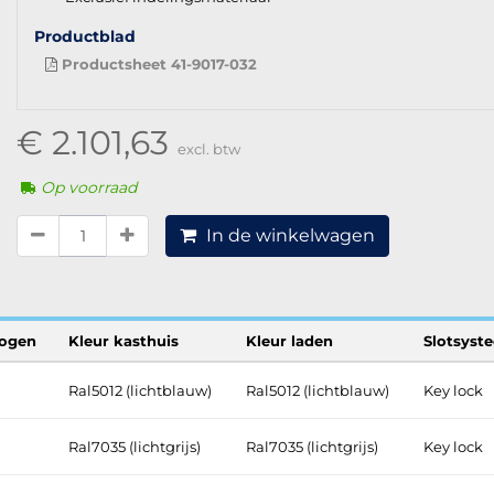
Productblad
Productsheet 41-9017-032
€ 2.101,63
excl. btw
Op voorraad
In de winkelwagen
ogen
Kleur kasthuis
Kleur laden
Slotsyst
Ral5012 (lichtblauw)
Ral5012 (lichtblauw)
Key lock
Ral7035 (lichtgrijs)
Ral7035 (lichtgrijs)
Key lock