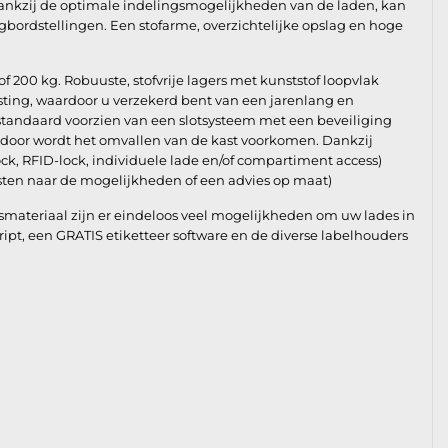
ankzij de optimale indelingsmogelijkheden van de laden, kan
gbordstellingen. Een stofarme, overzichtelijke opslag en hoge
of 200 kg. Robuuste, stofvrije lagers met kunststof loopvlak
asting, waardoor u verzekerd bent van een jarenlang en
 standaard voorzien van een slotsysteem met een beveiliging
rdoor wordt het omvallen van de kast voorkomen. Dankzij
ock, RFID-lock, individuele lade en/of compartiment access)
ten naar de mogelijkheden of een advies op maat)
materiaal zijn er eindeloos veel mogelijkheden om uw lades in
Script, een GRATIS etiketteer software en de diverse labelhouders