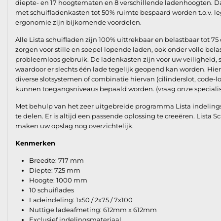
diepte- en 17 hoogtematen en 8 verschillende ladenhoogten. D
met schuifladenkasten tot 50% ruimte bespaard worden t.o.v. le
ergonomie zijn bijkomende voordelen.
Alle Lista schuifladen zijn 100% uittrekbaar en belastbaar tot 75 
zorgen voor stille en soepel lopende laden, ook onder volle bel
probleemloos gebruik. De ladenkasten zijn voor uw veiligheid,
waardoor er slechts één lade tegelijk geopend kan worden. Hie
diverse slotsystemen of combinatie hiervan (cilinderslot, code-l
kunnen toegangsniveaus bepaald worden. (vraag onze specialis
Met behulp van het zeer uitgebreide programma Lista indelings
te delen. Er is altijd een passende oplossing te creeëren. Lista 
maken uw opslag nog overzichtelijk.
Kenmerken
Breedte: 717 mm
Diepte: 725 mm
Hoogte: 1000 mm
10 schuiflades
Ladeindeling: 1x50 / 2x75 / 7x100
Nuttige ladeafmeting: 612mm x 612mm
Exclusief indelingsmateriaal