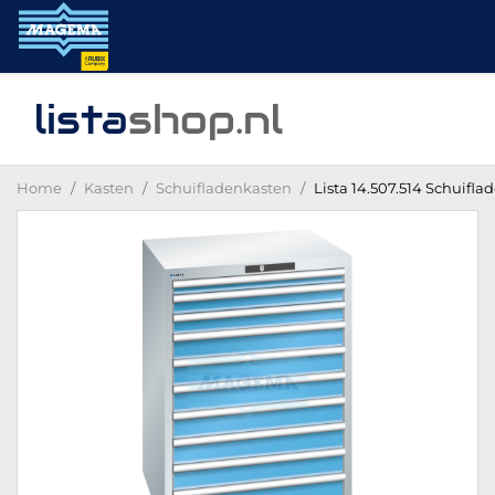
lista
shop
.nl
Home
Kasten
Schuifladenkasten
Lista 14.507.514 Schuifla