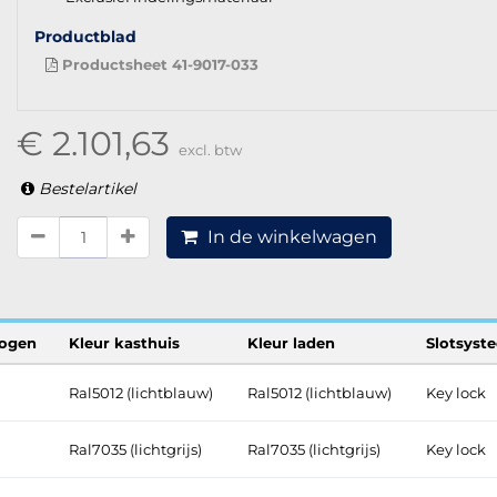
Productblad
Productsheet 41-9017-033
€ 2.101,63
excl. btw
Bestelartikel
In de winkelwagen
ogen
Kleur kasthuis
Kleur laden
Slotsyst
Ral5012 (lichtblauw)
Ral5012 (lichtblauw)
Key lock
Ral7035 (lichtgrijs)
Ral7035 (lichtgrijs)
Key lock