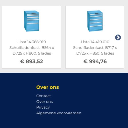
Lista 14.368.010
Lista 14.410.010
Schuifladenkast, B564 x
Schuifladenkast, B717 x
D725 x H800, 5 lades
D725 x H850, 5 lades
€ 893,52
€ 994,76
Over ons
Contact
Over ons
Privacy
Algemene voorwaarden