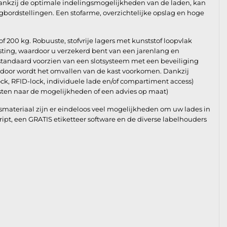
ankzij de optimale indelingsmogelijkheden van de laden, kan
gbordstellingen. Een stofarme, overzichtelijke opslag en hoge
of 200 kg. Robuuste, stofvrije lagers met kunststof loopvlak
asting, waardoor u verzekerd bent van een jarenlang en
 standaard voorzien van een slotsysteem met een beveiliging
rdoor wordt het omvallen van de kast voorkomen. Dankzij
ock, RFID-lock, individuele lade en/of compartiment access)
ten naar de mogelijkheden of een advies op maat)
materiaal zijn er eindeloos veel mogelijkheden om uw lades in
Script, een GRATIS etiketteer software en de diverse labelhouders