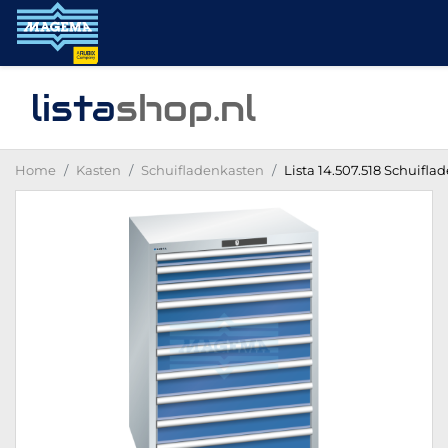
lista
shop
.nl
Home
Kasten
Schuifladenkasten
Lista 14.507.518 Schuifla