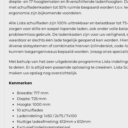
diepte- en 17 hoogtematen en 8 verschillende ladenhoogten. D
met schuifladenkasten tot 50% ruimte bespaard worden t.o.v. le
ergonomie zijn bijkomende voordelen.
Alle Lista schuifladen zijn 100% uittrekbaar en belastbaar tot 75 
zorgen voor stille en soepel lopende laden, ook onder volle bel
probleemloos gebruik. De ladenkasten zijn voor uw veiligheid,
waardoor er slechts één lade tegelijk geopend kan worden. Hie
diverse slotsystemen of combinatie hiervan (cilinderslot, code-l
kunnen toegangsniveaus bepaald worden. (vraag onze specialis
Met behulp van het zeer uitgebreide programma Lista indelings
te delen. Er is altijd een passende oplossing te creeëren. Lista 
maken uw opslag nog overzichtelijk.
Kenmerken
Breedte: 717 mm
Diepte: 725 mm
Hoogte: 1000 mm
10 schuiflades
Ladeindeling: 1x50 / 2x75 / 7x100
Nuttige ladeafmeting: 612mm x 612mm
Exclusief indelingsmateriaal