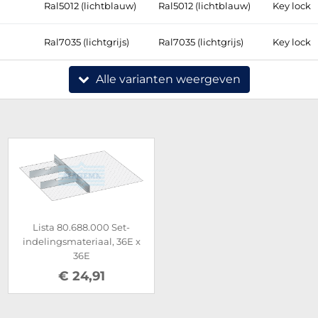
Ral5012 (lichtblauw)
Ral5012 (lichtblauw)
Key lock
Ral7035 (lichtgrijs)
Ral7035 (lichtgrijs)
Key lock
Alle varianten weergeven
Lista 80.688.000 Set-
indelingsmateriaal, 36E x
36E
€ 24,91