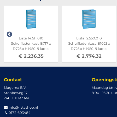
Lista 14.511.010
Lista 12.550.010
Schuifladenkast, B717 x
Schuifladenkast, B1023 x
D725 x H1450, 9 lades
D725 x H1450, 9 lades
€ 2.236,35
€ 2.774,32
Contact
Openingst
Magema B.V.
Maandag t/m v
Stobbeweg 17
8:00 - 16:30 uu
2461 EX Ter Aar
info@listashop.nl
0172-603484