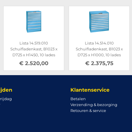
Lista 14.519.010
Lista 14.514.010
Schuifladenkast, B1023 x
Schuifladenkast, B1023 x
D725 x H1450, 10 lades
D725 x H1000, 10 lades
€ 2.520,00
€ 2.375,75
ijden
Klantenservice
rijdag
Betalen
r
Verzending & bezorging
Retouren & service