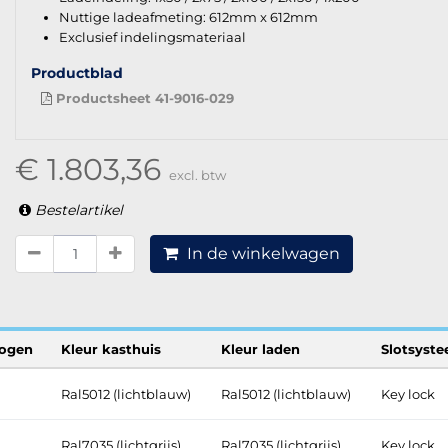
Nuttige ladeafmeting: 612mm x 612mm
Exclusief indelingsmateriaal
Productblad
Productsheet 41-9016-029
€ 1.803,36
excl. btw
Bestelartikel
In de winkelwagen
ogen
Kleur kasthuis
Kleur laden
Slotsyst
Ral5012 (lichtblauw)
Ral5012 (lichtblauw)
Key lock
Ral7035 (lichtgrijs)
Ral7035 (lichtgrijs)
Key lock