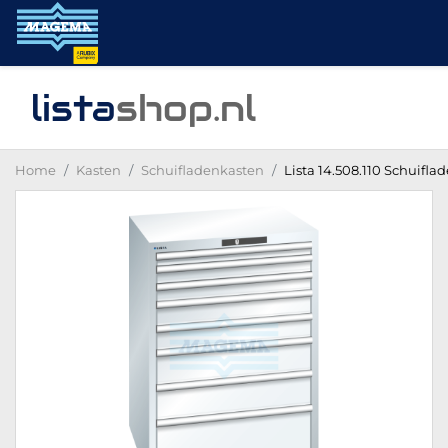
lista
shop
.nl
Home
Kasten
Schuifladenkasten
Lista 14.508.110 Schuifla