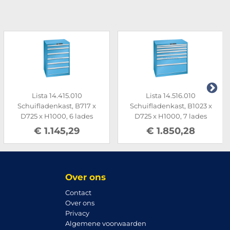
Lista 14.415.010
Lista 14.516.010
Schuifladenkast, B717 x
Schuifladenkast, B1023 x
D725 x H1000, 6 lades
D725 x H1000, 7 lades
€ 1.145,29
€ 1.850,28
Over ons
Contact
Over ons
Privacy
Algemene voorwaarden