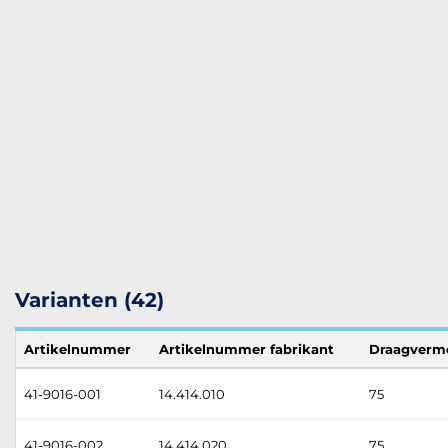
Varianten (42)
Artikelnummer
Artikelnummer fabrikant
Draagverm
41-9016-001
14.414.010
75
41-9016-002
14.414.020
75