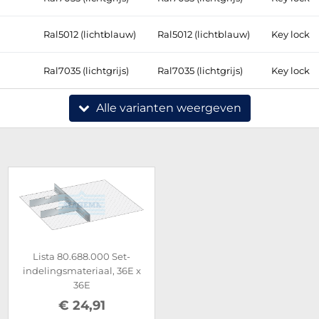
Ral5012 (lichtblauw)
Ral5012 (lichtblauw)
Key lock
Ral7035 (lichtgrijs)
Ral7035 (lichtgrijs)
Key lock
Alle varianten weergeven
Lista 80.688.000 Set-
indelingsmateriaal, 36E x
36E
€ 24,91