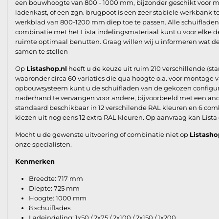
een bouwhoogte van 800 - 1000 mm, bijzonder geschikt voor 
ladenkast, of een zgn. brugpoot is een zeer stabiele werkbank t
werkblad van 800-1200 mm diep toe te passen. Alle schuifladen z
combinatie met het Lista indelingsmateriaal kunt u voor elke d
ruimte optimaal benutten. Graag willen wij u informeren wat 
samen te stellen
Op
Listashop.nl
heeft u de keuze uit ruim 210 verschillende (st
waaronder circa 60 variaties die qua hoogte o.a. voor montag
opbouwsysteem kunt u de schuifladen van de gekozen configurat
naderhand te vervangen voor andere, bijvoorbeeld met een ande
standaard beschikbaar in 12 verschilende RAL kleuren en 6 com
kiezen uit nog eens 12 extra RAL kleuren. Op aanvraag kan Lista
Mocht u de gewenste uitvoering of combinatie niet op
Listasho
onze specialisten.
Kenmerken
Breedte: 717 mm
Diepte: 725 mm
Hoogte: 1000 mm
8 schuiflades
Ladeindeling: 1x50 / 2x75 / 2x100 / 2x150 / 1x200