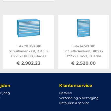
Lista 78.860.010
Lista 14.519.010
Schuifladenkast, B1431 x
Schuifladenkast, B1023 x
D725 x H1000, 8 lades
D725 x H1450, 10 lades
€ 2.982,23
€ 2.520,00
ijden
Klantenservice
rijdag
Betalen
r
Verzending & bezorging
Retouren & service