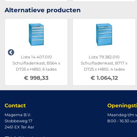
Alternatieve producten
Lista 14.407.010
Lista 79.382.010
Schuifladenkast, B564 x
Schuifladenkast, B717 x
D725 x H850, 6 lades
D725 x H850, 4 lades
€ 998,33
€ 1.064,12
Contact
Openingst
Magema B.V.
Maandag t/m v
Stobbeweg 17
8:00 - 16:30 uu
2461 EX Ter Aar