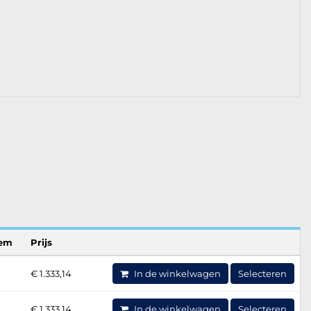
eem
Prijs
€ 1.333,14
In de winkelwagen
Selecteren
€ 1.333,14
In de winkelwagen
Selecteren