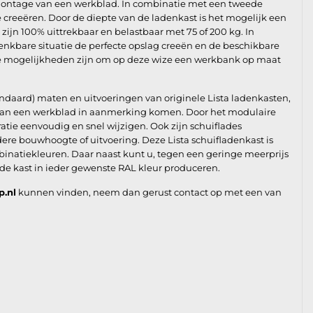
montage van een werkblad. In combinatie met een tweede
e creeëren. Door de diepte van de ladenkast is het mogelijk een
ijn 100% uittrekbaar en belastbaar met 75 of 200 kg. In
enkbare situatie de perfecte opslag creeën en de beschikbare
de mogelijkheden zijn om op deze wize een werkbank op maat
andaard) maten en uitvoeringen van originele Lista ladenkasten,
e van een werkblad in aanmerking komen. Door het modulaire
ie eenvoudig en snel wijzigen. Ook zijn schuiflades
re bouwhoogte of uitvoering. Deze Lista schuifladenkast is
binatiekleuren. Daar naast kunt u, tegen een geringe meerprijs
 de kast in ieder gewenste RAL kleur produceren.
p.nl
kunnen vinden, neem dan gerust contact op met een van