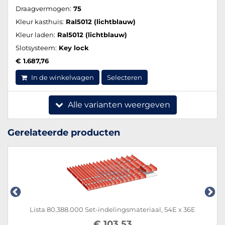
Draagvermogen:
75
Kleur kasthuis:
Ral5012 (lichtblauw)
Kleur laden:
Ral5012 (lichtblauw)
Slotsysteem:
Key lock
€ 1.687,76
In de winkelwagen
Selecteren
Alle varianten weergeven
Gerelateerde producten
Lista 80.388.000 Set-indelingsmateriaal, 54E x 36E
€ 103,53