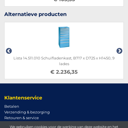
Alternatieve producten
Lista 14.511.010 Schuifladenkast, B717 x D725 x H1450, 9
lades
€ 2.236,35
Klantenservice
Betalen
Verzending & bezorging
Retouren & service
We gebruiken cookies voor de werking van deze website en het