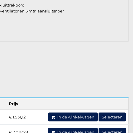
x uittrekbord
ntilator en 5 mtr. aansluitsnoer
Prijs
€ 1.931,12
In de winkelwagen
Selecteren
€ 2.037,28
In de winkelwagen
Selecteren