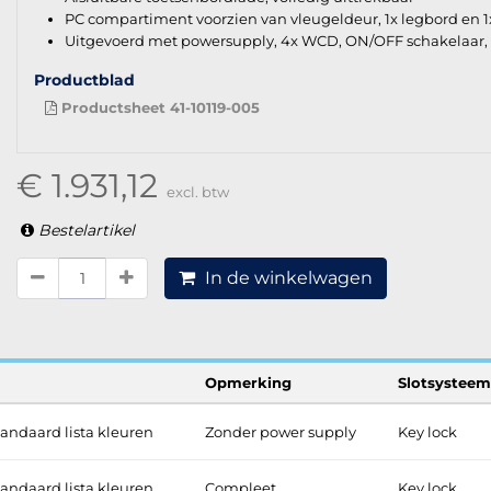
PC compartiment voorzien van vleugeldeur, 1x legbord en 1
Uitgevoerd met powersupply, 4x WCD, ON/OFF schakelaar, ve
Productblad
Productsheet 41-10119-005
€ 1.931,12
excl. btw
Bestelartikel
In de winkelwagen
Opmerking
Slotsysteem
tandaard lista kleuren
Zonder power supply
Key lock
tandaard lista kleuren
Compleet
Key lock