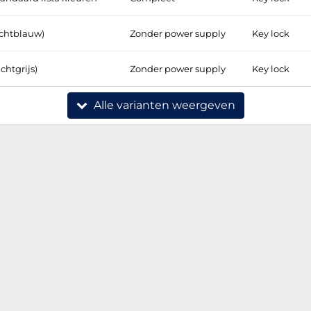
ichtblauw)
Zonder power supply
Key lock
chtgrijs)
Zonder power supply
Key lock
Alle varianten weergeven