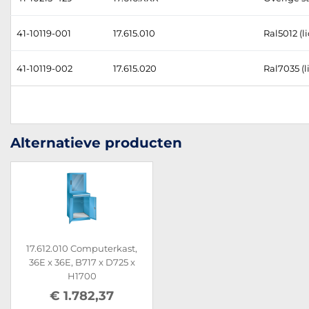
41-10119-001
17.615.010
Ral5012 (l
41-10119-002
17.615.020
Ral7035 (li
Alternatieve producten
17.612.010 Computerkast,
36E x 36E, B717 x D725 x
H1700
€ 1.782,37