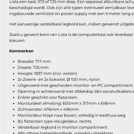
Lista een kast, 572 of 725 mm diep. Een separaat afsluitbare sch
beschadigd wordt. Ook zijn alle typen eventueel verrijdbaar lev
ingebouwde ventilator en power supply met een 5 meter lang a
Het aanwezige verstelbare legbord kan, indien gewenst uitge
Zoals u gewent bent van Lista is de computerkast ook leverbaar
kleuren.
Kenmerken
Breedte: 717 mm
Diepte: 725 mm
Hoogte: 1837 mm (incl. wielen)
2x Zwenk- en 2x bokwiel, Ø 100 mm, nylon
Uitgevoerd met gescheiden monitor- en PC compartiment
Opening in achterwand met afdekdop (tbv aansluitkabels e
Enklel geschikt voor flatscreen
Monitordeel afmeting: 600mm x 317mm x 618mm
Zichtvenster: 476mm x 496mm
Monitordeur klapt naar boven, volledig in kasthuis weg
Bij flatscreen type vleugeldeur, rechts
Verstelbaar legbord in monitor compartiment
Afsluitbare toetsenbordlade, volledig uittrekbaar