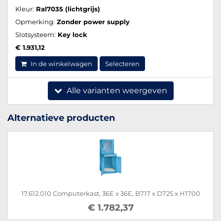
Kleur:
Ral7035 (lichtgrijs)
Opmerking:
Zonder power supply
Slotsysteem:
Key lock
€ 1.931,12
In de winkelwagen
Selecteren
Alle varianten weergeven
Alternatieve producten
17.612.010 Computerkast, 36E x 36E, B717 x D725 x H1700
€ 1.782,37