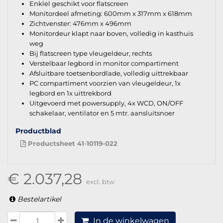
Enklel geschikt voor flatscreen
Monitordeel afmeting: 600mm x 317mm x 618mm
Zichtvenster: 476mm x 496mm
Monitordeur klapt naar boven, volledig in kasthuis
weg
Bij flatscreen type vleugeldeur, rechts
Verstelbaar legbord in monitor compartiment
Afsluitbare toetsenbordlade, volledig uittrekbaar
PC compartiment voorzien van vleugeldeur, 1x
legbord en 1x uittrekbord
Uitgevoerd met powersupply, 4x WCD, ON/OFF
schakelaar, ventilator en 5 mtr. aansluitsnoer
Productblad
Productsheet 41-10119-022
€ 2.037,28
excl. btw
Bestelartikel
In de winkelwagen