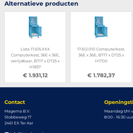
Alternatieve producten
Lista 17.615.XXX
17.612.010 Computerkast,
Computerkast, 36E x 36E,
36E x 36E, B717 x D725 x
verrijdbaar, B717 x D725 x
H1700
H1837
€ 1.931,12
€ 1.782,37
Contact
Openingst
Magema B.V.
Maandag t/m v
Stobbeweg 17
8:00 - 16:30 uu
2461 EX Ter Aar