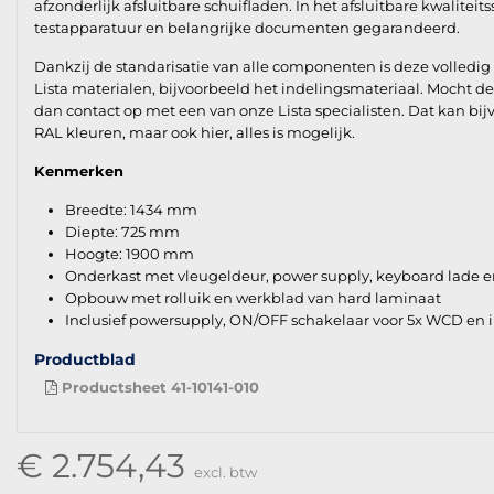
afzonderlijk afsluitbare schuifladen. In het afsluitbare kwalitei
testapparatuur en belangrijke documenten gegarandeerd.
Dankzij de standarisatie van alle componenten is deze volledi
Lista materialen, bijvoorbeeld het indelingsmateriaal. Mocht 
dan contact op met een van onze Lista specialisten. Dat kan bijv
RAL kleuren, maar ook hier, alles is mogelijk.
Kenmerken
Breedte: 1434 mm
Diepte: 725 mm
Hoogte: 1900 mm
Onderkast met vleugeldeur, power supply, keyboard lade en
Opbouw met rolluik en werkblad van hard laminaat
Inclusief powersupply, ON/OFF schakelaar voor 5x WCD en 
Productblad
Productsheet 41-10141-010
€ 2.754,43
excl. btw