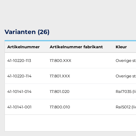
Varianten (26)
Artikelnummer
Artikelnummer fabrikant
Kleur
41-10220-113
17.800.XXX
Overige st
41-10220-114
17.801.XXX
Overige st
41-10141-014
17.801.020
Ral7035 (li
41-10141-001
17.800.010
Ral5012 (l