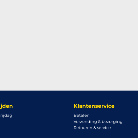
ijden
Klantenservice
rijdag
Betalen
r
Verzending & bezorging
Retouren & service