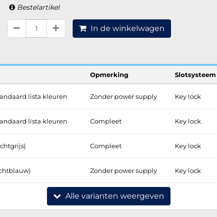
Bestelartikel
In de winkelwagen
Opmerking
Slotsysteem
andaard lista kleuren
Zonder power supply
Key lock
andaard lista kleuren
Compleet
Key lock
chtgrijs)
Compleet
Key lock
ichtblauw)
Zonder power supply
Key lock
Alle varianten weergeven