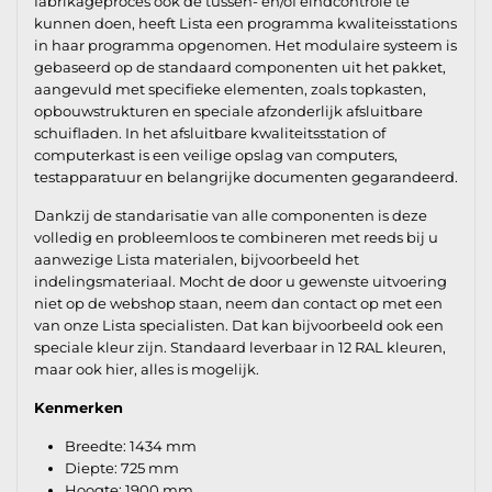
fabrikageproces ook de tussen- en/of eindcontrole te
kunnen doen, heeft Lista een programma kwaliteisstations
in haar programma opgenomen. Het modulaire systeem is
gebaseerd op de standaard componenten uit het pakket,
aangevuld met specifieke elementen, zoals topkasten,
opbouwstrukturen en speciale afzonderlijk afsluitbare
schuifladen. In het afsluitbare kwaliteitsstation of
computerkast is een veilige opslag van computers,
testapparatuur en belangrijke documenten gegarandeerd.
Dankzij de standarisatie van alle componenten is deze
volledig en probleemloos te combineren met reeds bij u
aanwezige Lista materialen, bijvoorbeeld het
indelingsmateriaal. Mocht de door u gewenste uitvoering
niet op de webshop staan, neem dan contact op met een
van onze Lista specialisten. Dat kan bijvoorbeeld ook een
speciale kleur zijn. Standaard leverbaar in 12 RAL kleuren,
maar ook hier, alles is mogelijk.
Kenmerken
Breedte: 1434 mm
Diepte: 725 mm
Hoogte: 1900 mm