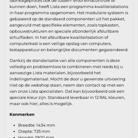
fabrikageproces ook de tussen- en/of eindcontrole te
kunnen doen, heeft Lista een programma kwaliteisstations
in haar programma opgenomen. Het modulaire systeem is
gebaseerd op de standaard componenten uit het pakket,
aangevuld met specifieke elementen, zoals topkasten,
opbouwstrukturen en speciale afzonderlijk afsluitbare
schuifladen. In het afsluitbare kwaliteitsstation of
computerkast is een veilige opslag van computers,
testapparatuur en belangrijke documenten gegarandeerd.
Dankzij de standarisatie van alle componenten is deze
volledig en probleemloos te combineren met reeds bij u
aanwezige Lista materialen, bijvoorbeeld het
indelingsmateriaal. Mocht de door u gewenste uitvoering
niet op de webshop staan, neem dan contact op met een
van onze Lista specialisten. Dat kan bijvoorbeeld ook een
speciale kleur zijn. Standaard leverbaar in 12 RAL kleuren,
maar ook hier, alles is mogelijk.
Kenmerken
Breedte: 1434 mm
Diepte: 725 mm
Hoogte: 1900 mm