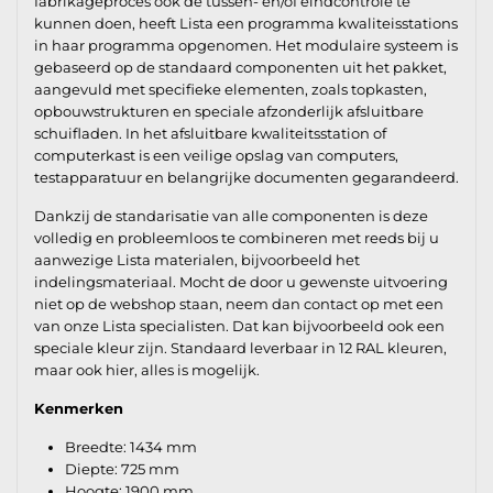
fabrikageproces ook de tussen- en/of eindcontrole te
kunnen doen, heeft Lista een programma kwaliteisstations
in haar programma opgenomen. Het modulaire systeem is
gebaseerd op de standaard componenten uit het pakket,
aangevuld met specifieke elementen, zoals topkasten,
opbouwstrukturen en speciale afzonderlijk afsluitbare
schuifladen. In het afsluitbare kwaliteitsstation of
computerkast is een veilige opslag van computers,
testapparatuur en belangrijke documenten gegarandeerd.
Dankzij de standarisatie van alle componenten is deze
volledig en probleemloos te combineren met reeds bij u
aanwezige Lista materialen, bijvoorbeeld het
indelingsmateriaal. Mocht de door u gewenste uitvoering
niet op de webshop staan, neem dan contact op met een
van onze Lista specialisten. Dat kan bijvoorbeeld ook een
speciale kleur zijn. Standaard leverbaar in 12 RAL kleuren,
maar ook hier, alles is mogelijk.
Kenmerken
Breedte: 1434 mm
Diepte: 725 mm
Hoogte: 1900 mm