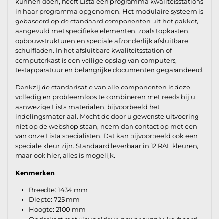
kunnen doen, heeft Lista een programma kwaliteisstations
in haar programma opgenomen. Het modulaire systeem is
gebaseerd op de standaard componenten uit het pakket,
aangevuld met specifieke elementen, zoals topkasten,
opbouwstrukturen en speciale afzonderlijk afsluitbare
schuifladen. In het afsluitbare kwaliteitsstation of
computerkast is een veilige opslag van computers,
testapparatuur en belangrijke documenten gegarandeerd.
Dankzij de standarisatie van alle componenten is deze
volledig en probleemloos te combineren met reeds bij u
aanwezige Lista materialen, bijvoorbeeld het
indelingsmateriaal. Mocht de door u gewenste uitvoering
niet op de webshop staan, neem dan contact op met een
van onze Lista specialisten. Dat kan bijvoorbeeld ook een
speciale kleur zijn. Standaard leverbaar in 12 RAL kleuren,
maar ook hier, alles is mogelijk.
Kenmerken
Breedte: 1434 mm
Diepte: 725 mm
Hoogte: 2100 mm
Onderkast met vleugeldeur, power supply, keyboard