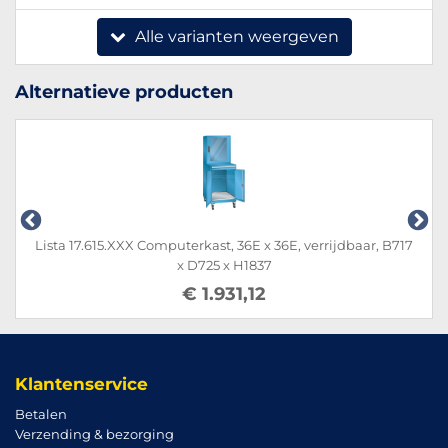
Alle varianten weergeven
Alternatieve producten
Lista 17.615.XXX Computerkast, 36E x 36E, verrijdbaar, B717
x D725 x H1837
€ 1.931,12
Klantenservice
Betalen
Verzending & bezorging