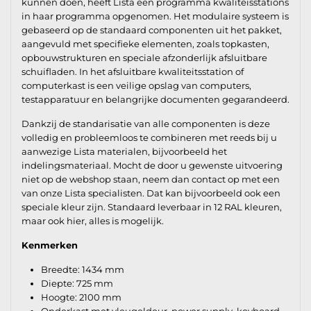
kunnen doen, heeft Lista een programma kwaliteisstations
in haar programma opgenomen. Het modulaire systeem is
gebaseerd op de standaard componenten uit het pakket,
aangevuld met specifieke elementen, zoals topkasten,
opbouwstrukturen en speciale afzonderlijk afsluitbare
schuifladen. In het afsluitbare kwaliteitsstation of
computerkast is een veilige opslag van computers,
testapparatuur en belangrijke documenten gegarandeerd.
Dankzij de standarisatie van alle componenten is deze
volledig en probleemloos te combineren met reeds bij u
aanwezige Lista materialen, bijvoorbeeld het
indelingsmateriaal. Mocht de door u gewenste uitvoering
niet op de webshop staan, neem dan contact op met een
van onze Lista specialisten. Dat kan bijvoorbeeld ook een
speciale kleur zijn. Standaard leverbaar in 12 RAL kleuren,
maar ook hier, alles is mogelijk.
Kenmerken
Breedte: 1434 mm
Diepte: 725 mm
Hoogte: 2100 mm
Onderkast met vleugeldeur, power supply, keyboard