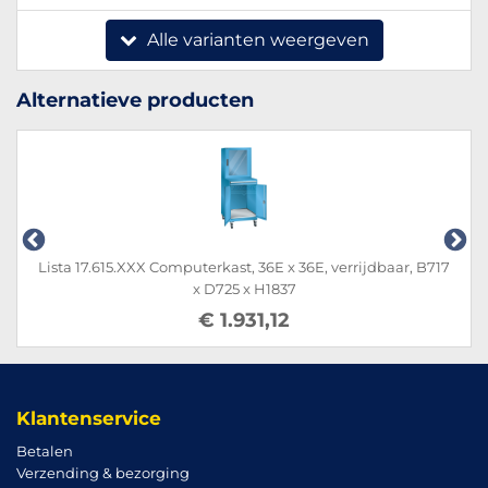
Alle varianten weergeven
Alternatieve producten
Lista 17.615.XXX Computerkast, 36E x 36E, verrijdbaar, B717
x D725 x H1837
€ 1.931,12
Klantenservice
Betalen
Verzending & bezorging