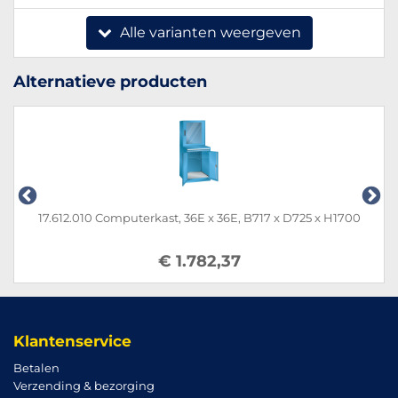
Alle varianten weergeven
Alternatieve producten
17.612.010 Computerkast, 36E x 36E, B717 x D725 x H1700
€ 1.782,37
Klantenservice
Betalen
Verzending & bezorging