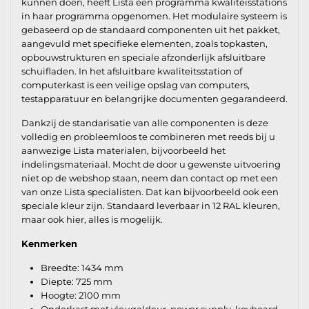
kunnen doen, heeft Lista een programma kwaliteisstations
in haar programma opgenomen. Het modulaire systeem is
gebaseerd op de standaard componenten uit het pakket,
aangevuld met specifieke elementen, zoals topkasten,
opbouwstrukturen en speciale afzonderlijk afsluitbare
schuifladen. In het afsluitbare kwaliteitsstation of
computerkast is een veilige opslag van computers,
testapparatuur en belangrijke documenten gegarandeerd.
Dankzij de standarisatie van alle componenten is deze
volledig en probleemloos te combineren met reeds bij u
aanwezige Lista materialen, bijvoorbeeld het
indelingsmateriaal. Mocht de door u gewenste uitvoering
niet op de webshop staan, neem dan contact op met een
van onze Lista specialisten. Dat kan bijvoorbeeld ook een
speciale kleur zijn. Standaard leverbaar in 12 RAL kleuren,
maar ook hier, alles is mogelijk.
Kenmerken
Breedte: 1434 mm
Diepte: 725 mm
Hoogte: 2100 mm
Onderkast met vleugeldeur, power supply, keyboard