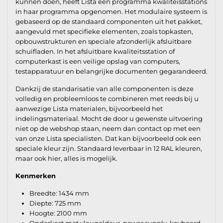
kunnen doen, heeft Lista een programma kwaliteisstations
in haar programma opgenomen. Het modulaire systeem is
gebaseerd op de standaard componenten uit het pakket,
aangevuld met specifieke elementen, zoals topkasten,
opbouwstrukturen en speciale afzonderlijk afsluitbare
schuifladen. In het afsluitbare kwaliteitsstation of
computerkast is een veilige opslag van computers,
testapparatuur en belangrijke documenten gegarandeerd.
Dankzij de standarisatie van alle componenten is deze
volledig en probleemloos te combineren met reeds bij u
aanwezige Lista materialen, bijvoorbeeld het
indelingsmateriaal. Mocht de door u gewenste uitvoering
niet op de webshop staan, neem dan contact op met een
van onze Lista specialisten. Dat kan bijvoorbeeld ook een
speciale kleur zijn. Standaard leverbaar in 12 RAL kleuren,
maar ook hier, alles is mogelijk.
Kenmerken
Breedte: 1434 mm
Diepte: 725 mm
Hoogte: 2100 mm
Onderkast met vleugeldeur, power supply, keyboard