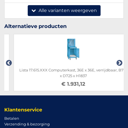
Alle varianten weergeven
Alternatieve producten
Lista 17.615.XXX Computerkast, 36E x 36E, verrijdbaar, B717
x D725 x H1837
€ 1.931,12
Klantenservice
Betalen
Verzending & bezorging