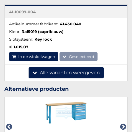
41-10099-004
Artikelnummer fabrikant:
41.430.040
Kleur:
Ral5019 (capriblauw)
Slotsysteem:
Key lock
€ 1.015,07
In de winkelwagen
Geselecteerd
Alle varianten weergeven
Alternatieve producten