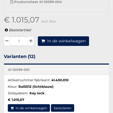
Productsheet 41-10099-004
€ 1.015,07
excl. btw
Bestelartikel
In de winkelwagen
Varianten (12)
41-10099-001
Artikelnummer fabrikant:
41.430.010
Kleur:
Ral5012 (lichtblauw)
Slotsysteem:
Key lock
€ 1.015,07
In de winkelwagen
Selecteren