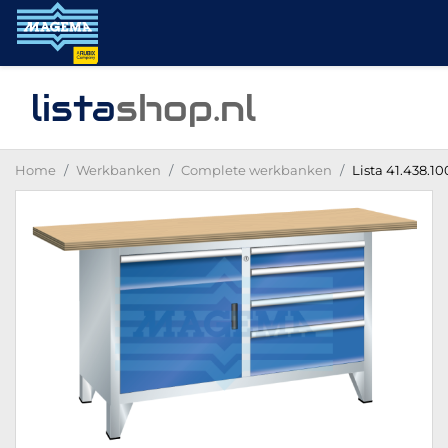
lista
shop
.nl
Home
Werkbanken
Complete werkbanken
Lista 41.438.1