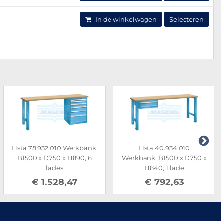
In de winkelwagen
Selecteren
.932.010 Werkbank,
Lista 40.934.010
List
x D750 x H890, 6
Werkbank, B1500 x D750 x
Werkban
lades
H840, 1 lade
x H
 1.528,47
€ 792,63
€ 