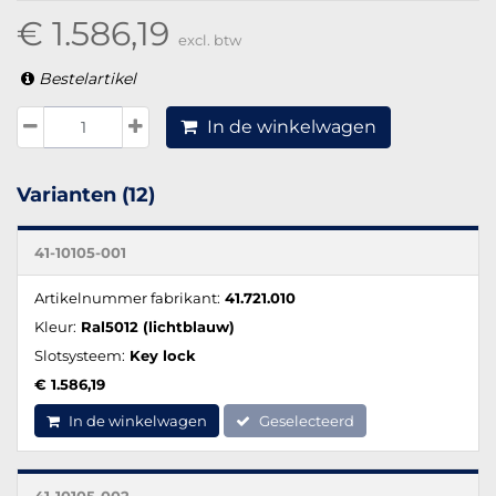
€ 1.586,19
excl. btw
Bestelartikel
In de winkelwagen
Varianten (12)
41-10105-001
Artikelnummer fabrikant:
41.721.010
Kleur:
Ral5012 (lichtblauw)
Slotsysteem:
Key lock
€ 1.586,19
In de winkelwagen
Geselecteerd