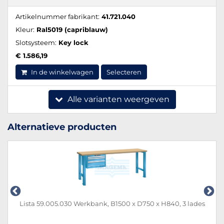
Artikelnummer fabrikant:
41.721.040
Kleur:
Ral5019 (capriblauw)
Slotsysteem:
Key lock
€ 1.586,19
In de winkelwagen
Selecteren
Alle varianten weergeven
Alternatieve producten
Lista 59.005.030 Werkbank, B1500 x D750 x H840, 3 lades