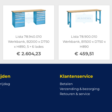
Lista 78.940.010
Lista 78.900.010
Werkbank, B2000 x D750
Werkbank, B1500 x D750 x
x H890, 5 + 6 lades
H890
€ 2.604,23
€ 459,51
ijden
Klantenservice
rijdag
Betalen
r
Verzending & bezorging
Retouren & service