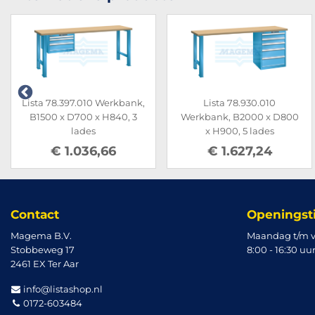
Lista 78.397.010 Werkbank,
Lista 78.930.010
B1500 x D700 x H840, 3
Werkbank, B2000 x D800
lades
x H900, 5 lades
€ 1.036,66
€ 1.627,24
Contact
Openingst
Magema B.V.
Maandag t/m v
Stobbeweg 17
8:00 - 16:30 uu
2461 EX Ter Aar
info@listashop.nl
0172-603484