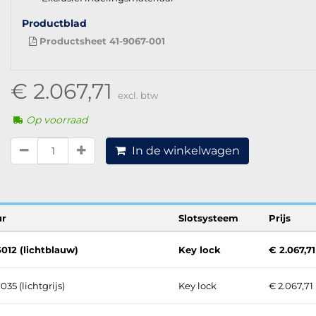
Productblad
Productsheet 41-9067-001
€ 2.067,71
excl. btw
Op voorraad
In de winkelwagen
ur
Slotsysteem
Prijs
012 (lichtblauw)
Key lock
€ 2.067,71
035 (lichtgrijs)
Key lock
€ 2.067,71