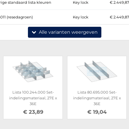
ige standaard lista kleuren
Key lock
€ 2.449,8
011 (resedagroen)
Key lock
€ 2.449,8
Alle varianten weergeven
Lista 100.244.000 Set-
Lista 80.695.000 Set-
indelingsmateriaal, 27E x
indelingsmateriaal, 27E x
36E
36E
€ 23,89
€ 19,04