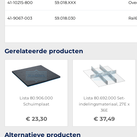
41-10215-800
59.018.XXX
Over
41-9067-003
59.018.030
Ral6
Gerelateerde producten
Lista 80.906.000
Lista 80.692.000 Set-
Schuimplaat
indelingsmateriaal, 27E x
36E
€ 23,30
€ 37,49
Alternatieve producten