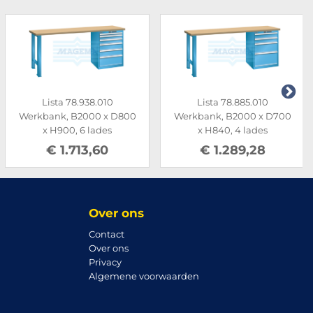
Lista 78.938.010
Lista 78.885.010
Werkbank, B2000 x D800
Werkbank, B2000 x D700
x H900, 6 lades
x H840, 4 lades
€ 1.713,60
€ 1.289,28
Over ons
Contact
Over ons
Privacy
Algemene voorwaarden