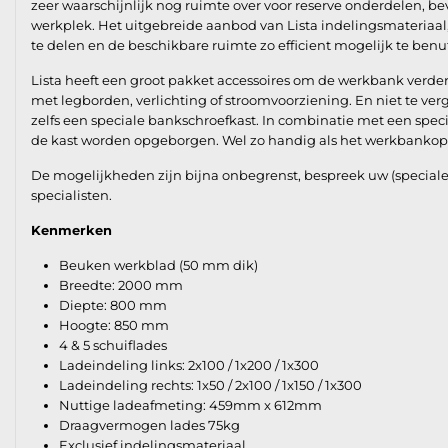
zeer waarschijnlijk nog ruimte over voor reserve onderdelen, be
werkplek. Het uitgebreide aanbod van Lista indelingsmateriaal, i
te delen en de beschikbare ruimte zo efficient mogelijk te benu
Lista heeft een groot pakket accessoires om de werkbank verde
met legborden, verlichting of stroomvoorziening. En niet te ve
zelfs een speciale bankschroefkast. In combinatie met een spe
de kast worden opgeborgen. Wel zo handig als het werkbankopp
De mogelijkheden zijn bijna onbegrenst, bespreek uw (speciale
specialisten.
Kenmerken
Beuken werkblad (50 mm dik)
Breedte: 2000 mm
Diepte: 800 mm
Hoogte: 850 mm
4 & 5 schuiflades
Ladeindeling links: 2x100 / 1x200 / 1x300
Ladeindeling rechts: 1x50 / 2x100 / 1x150 / 1x300
Nuttige ladeafmeting: 459mm x 612mm
Draagvermogen lades 75kg
Exclusief indelingsmateriaal