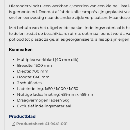
Hieronder vindt u een werkbank, voorzien van een kleine Lista
is gemonteerd. Doordat af fabriek alle rampa's zijn geplaatst v
snel en eenvoudig naar de andere zijde verplaatsen. Maar dus
Met behulp van het uitgebreide pakket indelingsmateriaal is het
te delen, zodat de beschikbare ruimte optimaal benut wordt. Van
potlood tot plastic zakje, alles georganiseerd, alles op zijn eigen 
Kenmerken
Multiplex werkblad (40 mm dik)
Breedte: 1500 mm
Diepte: 700 mm
Hoogte: 840 mm
3 schuiflades
Ladeindeling: 1x50 / 1x100 / 1x150
Nuttige ladeafmeting: 459mm x 459mm
Draagvermogen lades 75kg
Exclusief indelingsmateriaal
Productblad
Productsheet 41-9441-001