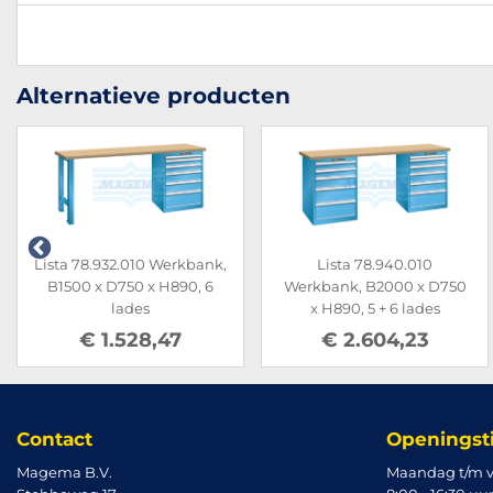
Alternatieve producten
Lista 78.932.010 Werkbank,
Lista 78.940.010
B1500 x D750 x H890, 6
Werkbank, B2000 x D750
lades
x H890, 5 + 6 lades
€ 1.528,47
€ 2.604,23
Contact
Openingst
Magema B.V.
Maandag t/m v