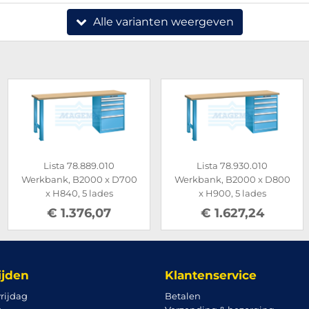
Alle varianten weergeven
Lista 78.889.010
Lista 78.930.010
Werkbank, B2000 x D700
Werkbank, B2000 x D800
x H840, 5 lades
x H900, 5 lades
€ 1.376,07
€ 1.627,24
ijden
Klantenservice
rijdag
Betalen