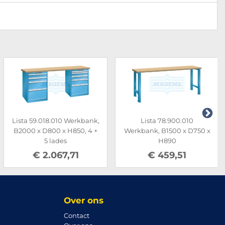
Lista 59.018.010 Werkbank,
Lista 78.900.010
B2000 x D800 x H850, 4 +
Werkbank, B1500 x D750 x
5 lades
H890
€ 2.067,71
€ 459,51
Over ons
Contact