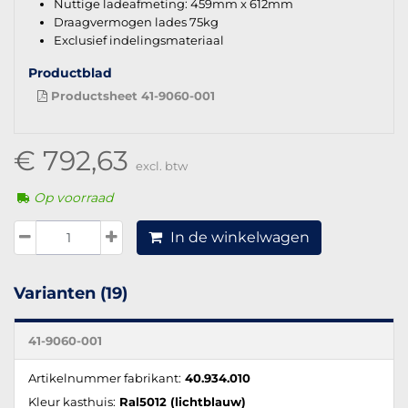
Nuttige ladeafmeting: 459mm x 612mm
Draagvermogen lades 75kg
Exclusief indelingsmateriaal
Productblad
Productsheet 41-9060-001
€ 792,63
excl. btw
Op voorraad
In de winkelwagen
Varianten (19)
41-9060-001
Artikelnummer fabrikant:
40.934.010
Kleur kasthuis:
Ral5012 (lichtblauw)