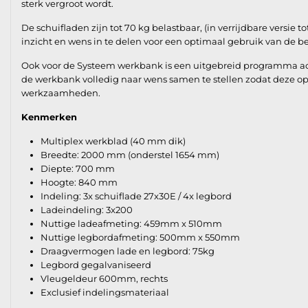
sterk vergroot wordt.
De schuifladen zijn tot 70 kg belastbaar, (in verrijdbare versie
inzicht en wens in te delen voor een optimaal gebruik van de b
Ook voor de Systeem werkbank is een uitgebreid programma acc
de werkbank volledig naar wens samen te stellen zodat deze op
werkzaamheden.
Kenmerken
Multiplex werkblad (40 mm dik)
Breedte: 2000 mm (onderstel 1654 mm)
Diepte: 700 mm
Hoogte: 840 mm
Indeling: 3x schuiflade 27x30E / 4x legbord
Ladeindeling: 3x200
Nuttige ladeafmeting: 459mm x 510mm
Nuttige legbordafmeting: 500mm x 550mm
Draagvermogen lade en legbord: 75kg
Legbord gegalvaniseerd
Vleugeldeur 600mm, rechts
Exclusief indelingsmateriaal