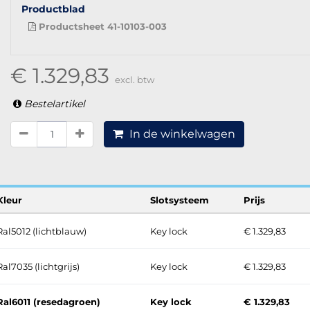
Productblad
Productsheet 41-10103-003
€ 1.329,83
excl. btw
Bestelartikel
In de winkelwagen
Kleur
Slotsysteem
Prijs
Ral5012 (lichtblauw)
Key lock
€ 1.329,83
Ral7035 (lichtgrijs)
Key lock
€ 1.329,83
Ral6011 (resedagroen)
Key lock
€ 1.329,83