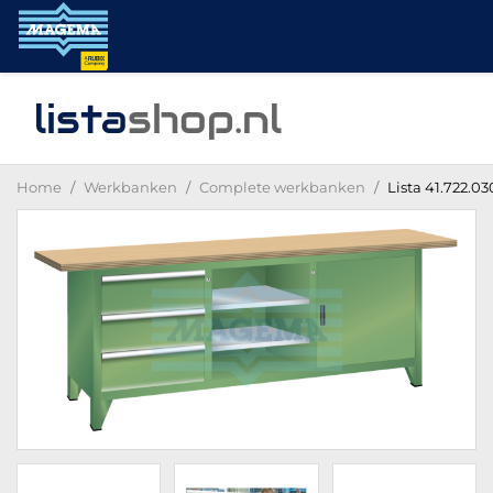
lista
shop
.nl
Home
Werkbanken
Complete werkbanken
Lista 41.722.0