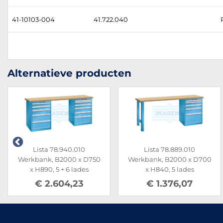
41-10103-004
41.722.040
Alternatieve producten
Lista 78.940.010
Lista 78.889.010
Werkbank, B2000 x D750
Werkbank, B2000 x D700
x H890, 5 + 6 lades
x H840, 5 lades
€ 2.604,23
€ 1.376,07