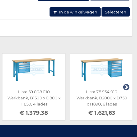
In de winkelwagen
Selecteren
Lista 59.008.010
Lista 78.934.010
Werkbank, B1500 x D800 x
Werkbank, B2000 x D750
H850, 4 lades
x H890, 6 lades
€ 1.379,38
€ 1.621,63