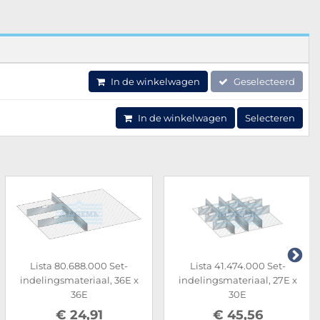
In de winkelwagen
Geselecteerd
In de winkelwagen
Selecteren
Lista 80.688.000 Set-
Lista 41.474.000 Set-
indelingsmateriaal, 36E x
indelingsmateriaal, 27E x
36E
30E
€ 24,91
€ 45,56