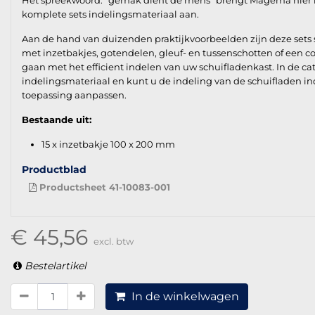
Het spreekwoord: "gemak dient de mens" brengt Magema hier in
komplete sets indelingsmateriaal aan.
Aan de hand van duizenden praktijkvoorbeelden zijn deze sets 
met inzetbakjes, gotendelen, gleuf- en tussenschotten of een co
gaan met het efficient indelen van uw schuifladenkast. In de ca
indelingsmateriaal en kunt u de indeling van de schuifladen i
toepassing aanpassen.
Bestaande uit:
15 x inzetbakje 100 x 200 mm
Productblad
Productsheet 41-10083-001
€ 45,56
excl. btw
Bestelartikel
In de winkelwagen