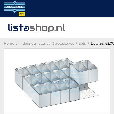
lista
shop
.nl
Home
Indelingsmateriaal & accessoires
Sets
Lista 56.163