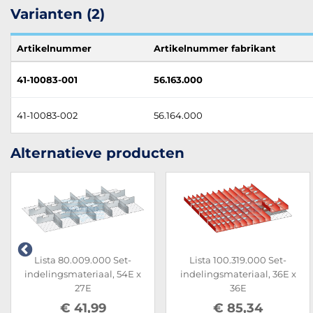
Varianten (2)
Artikelnummer
Artikelnummer fabrikant
41-10083-001
56.163.000
41-10083-002
56.164.000
Alternatieve producten
Lista 80.009.000 Set-
Lista 100.319.000 Set-
indelingsmateriaal, 54E x
indelingsmateriaal, 36E x
27E
36E
€ 41,99
€ 85,34