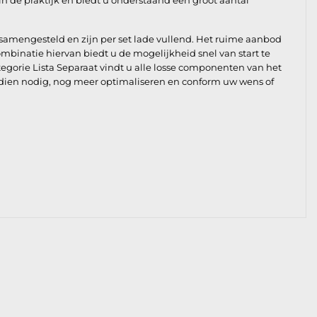
 de praktijk en biedt u onderstaand een groot aantal
samengesteld en zijn per set lade vullend. Het ruime aanbod
mbinatie hiervan biedt u de mogelijkheid snel van start te
tegorie Lista Separaat vindt u alle losse componenten van het
ndien nodig, nog meer optimaliseren en conform uw wens of