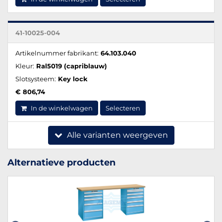
41-10025-004
Artikelnummer fabrikant:
64.103.040
Kleur:
Ral5019 (capriblauw)
Slotsysteem:
Key lock
€ 806,74
In de winkelwagen
Selecteren
Alle varianten weergeven
Alternatieve producten