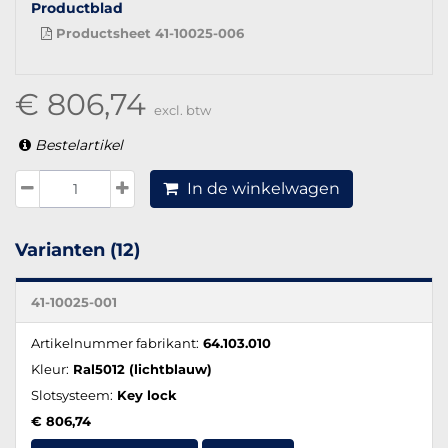
Productblad
Productsheet 41-10025-006
€ 806,74
excl. btw
Bestelartikel
In de winkelwagen
Varianten (12)
41-10025-001
Artikelnummer fabrikant:
64.103.010
Kleur:
Ral5012 (lichtblauw)
Slotsysteem:
Key lock
€ 806,74