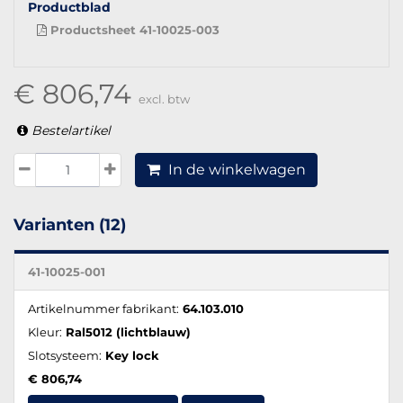
Productblad
Productsheet 41-10025-003
€ 806,74
excl. btw
Bestelartikel
In de winkelwagen
Varianten (12)
41-10025-001
Artikelnummer fabrikant:
64.103.010
Kleur:
Ral5012 (lichtblauw)
Slotsysteem:
Key lock
€ 806,74