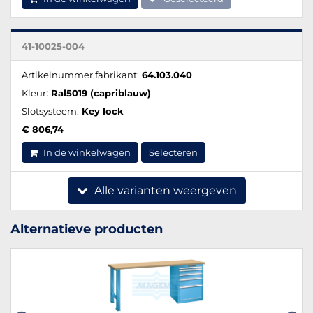
41-10025-004
Artikelnummer fabrikant:
64.103.040
Kleur:
Ral5019 (capriblauw)
Slotsysteem:
Key lock
€ 806,74
In de winkelwagen
Selecteren
Alle varianten weergeven
Alternatieve producten