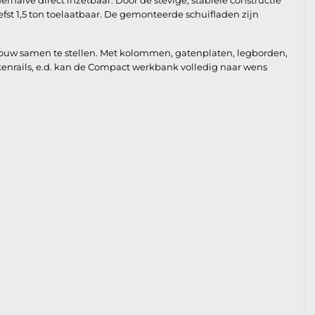
alve direct inzetbaar. Door de stevige, stabiele constructie
fst 1,5 ton toelaatbaar. De gemonteerde schuifladen zijn
bouw samen te stellen. Met kolommen, gatenplaten, legborden,
kkenrails, e.d. kan de Compact werkbank volledig naar wens