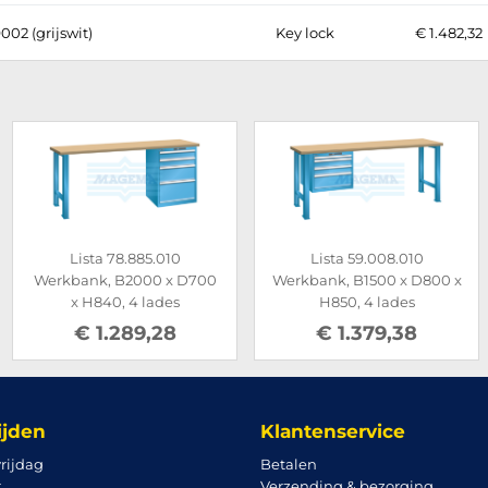
002 (grijswit)
Key lock
€ 1.482,32
Lista 78.885.010
Lista 59.008.010
Werkbank, B2000 x D700
Werkbank, B1500 x D800 x
x H840, 4 lades
H850, 4 lades
€ 1.289,28
€ 1.379,38
ijden
Klantenservice
rijdag
Betalen
r
Verzending & bezorging