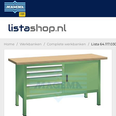
lista
shop
.nl
Home
Werkbanken
Complete werkbanken
Lista 64.117.0