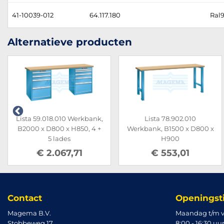
41-10039-012
64.117.180
Ral9
Alternatieve producten
Lista 59.018.010 Werkbank,
Lista 78.902.010
B2000 x D800 x H850, 4 +
Werkbank, B1500 x D800 x
5 lades
H900
€ 2.067,71
€ 553,01
Contact
Openingst
Magema B.V.
Maandag t/m v
Stobbeweg 17
8:00 - 16:30 uu