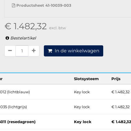
Productsheet 41-10039-003
€ 1.482,32
excl. btw
Bestelartikel
In de winkelwagen
ur
Slotsysteem
Prijs
012 (lichtblauw)
Key lock
€ 1.482,32
035 (lichtgrijs)
Key lock
€ 1.482,32
6011 (resedagroen)
Key lock
€ 1.482,3