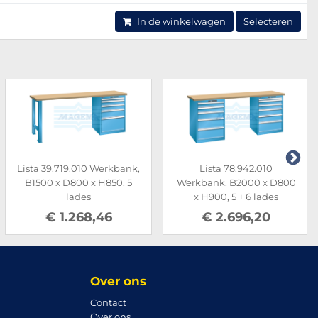
In de winkelwagen
Selecteren
Lista 39.719.010 Werkbank,
Lista 78.942.010
B1500 x D800 x H850, 5
Werkbank, B2000 x D800
lades
x H900, 5 + 6 lades
€ 1.268,46
€ 2.696,20
Over ons
Contact
Over ons