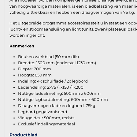
Alle modellen worden kompleet gemonteerd aangeleverd, en derh
van hoogwaardige materialen, is een bladbelasting van maar lie
volledig uittrekbaar en hebben een draagvermogen van 75 kg.
Het uitgebreide programma accessoires stelt u in staat een op
lucht/- en stroomaansluiing en licht tunits, zwenkplateaus, ba
worden ingericht.
Kenmerken
Beuken werkblad (50 mm dik)
Breedte: 1500 mm (onderstel 1230 mm)
Diepte: 700 mm
Hoogte: 850 mm
Indeling: 4x schuiflade / 2x legbord
Ladeindeling: 2x75 / 1x150 / 1x200
Nuttige ladeafmeting: 500mm x 600mm
Nuttige legbordafmeting: 600mm x 600mm
Draagvermogen lade en legbord: 75kg
Legbord gegalvaniseerd
Vleugeldeur 500mm, rechts
Exclusief indelingsmateriaal
Productblad