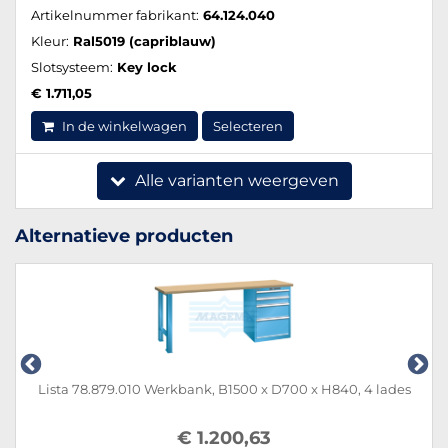
Artikelnummer fabrikant:
64.124.040
Kleur:
Ral5019 (capriblauw)
Slotsysteem:
Key lock
€ 1.711,05
In de winkelwagen
Selecteren
Alle varianten weergeven
Alternatieve producten
Lista 78.879.010 Werkbank, B1500 x D700 x H840, 4 lades
€ 1.200,63