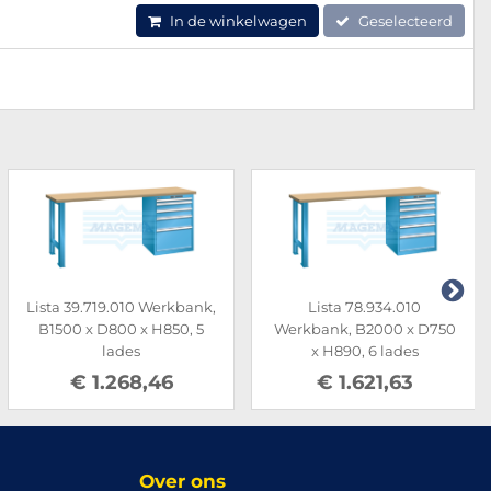
In de winkelwagen
Geselecteerd
Lista 39.719.010 Werkbank,
Lista 78.934.010
B1500 x D800 x H850, 5
Werkbank, B2000 x D750
lades
x H890, 6 lades
€ 1.268,46
€ 1.621,63
Over ons