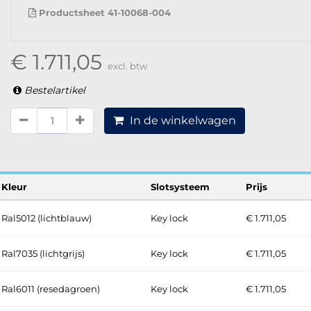
Productsheet 41-10068-004
€ 1.711,05
excl. btw
Bestelartikel
In de winkelwagen
Kleur
Slotsysteem
Prijs
Ral5012 (lichtblauw)
Key lock
€ 1.711,05
Ral7035 (lichtgrijs)
Key lock
€ 1.711,05
Ral6011 (resedagroen)
Key lock
€ 1.711,05