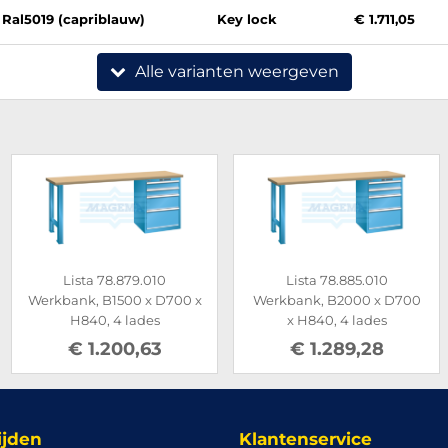
Ral5019 (capriblauw)
Key lock
€ 1.711,05
Alle varianten weergeven
Lista 78.879.010
Lista 78.885.010
Werkbank, B1500 x D700 x
Werkbank, B2000 x D700
H840, 4 lades
x H840, 4 lades
€ 1.200,63
€ 1.289,28
ijden
Klantenservice