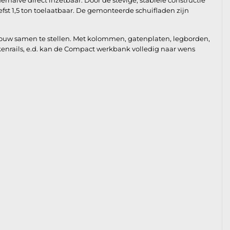
alve direct inzetbaar. Door de stevige, stabiele constructie
fst 1,5 ton toelaatbaar. De gemonteerde schuifladen zijn
bouw samen te stellen. Met kolommen, gatenplaten, legborden,
kkenrails, e.d. kan de Compact werkbank volledig naar wens