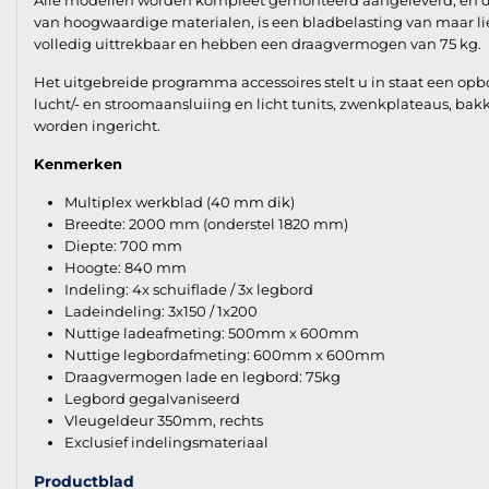
Alle modellen worden kompleet gemonteerd aangeleverd, en derh
van hoogwaardige materialen, is een bladbelasting van maar lie
volledig uittrekbaar en hebben een draagvermogen van 75 kg.
Het uitgebreide programma accessoires stelt u in staat een op
lucht/- en stroomaansluiing en licht tunits, zwenkplateaus, ba
worden ingericht.
Kenmerken
Multiplex werkblad (40 mm dik)
Breedte: 2000 mm (onderstel 1820 mm)
Diepte: 700 mm
Hoogte: 840 mm
Indeling: 4x schuiflade / 3x legbord
Ladeindeling: 3x150 / 1x200
Nuttige ladeafmeting: 500mm x 600mm
Nuttige legbordafmeting: 600mm x 600mm
Draagvermogen lade en legbord: 75kg
Legbord gegalvaniseerd
Vleugeldeur 350mm, rechts
Exclusief indelingsmateriaal
Productblad