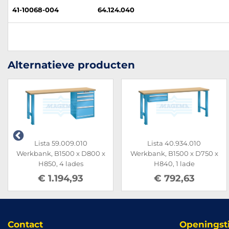
41-10068-004
64.124.040
Alternatieve producten
Lista 59.009.010
Lista 40.934.010
Werkbank, B1500 x D800 x
Werkbank, B1500 x D750 x
H850, 4 lades
H840, 1 lade
€ 1.194,93
€ 792,63
Contact
Openingst