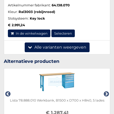
Artikelnummer fabrikant:
64.138.070
Kleur:
Ral3003 (robijnrood)
Slotsysteem:
Key lock
€ 2.991,24
In de winkelwagen
Selecteren
Alle varianten weergeven
Alternatieve producten
Lista 78.888.010 Werkbank, B1500 x D700 x H840, 5 lades
€ 1.287,41