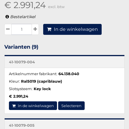
€ 2.991,24
excl. btw
Bestelartikel
In de winkelwagen
Varianten (9)
41-10079-004
Artikelnummer fabrikant:
64.138.040
Kleur:
Ral5019 (capriblauw)
Slotsysteem:
Key lock
€ 2.991,24
In de winkelwagen
Selecteren
41-10079-005