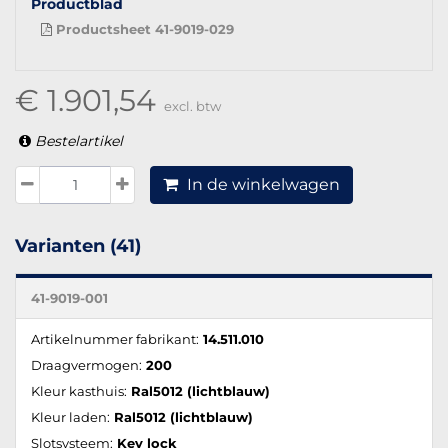
Productblad
Productsheet 41-9019-029
€ 1.901,54
excl. btw
Bestelartikel
In de winkelwagen
Varianten (41)
41-9019-001
Artikelnummer fabrikant:
14.511.010
Draagvermogen:
200
Kleur kasthuis:
Ral5012 (lichtblauw)
Kleur laden:
Ral5012 (lichtblauw)
Slotsysteem:
Key lock