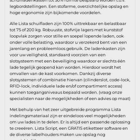
legbordstellingen. Een stofarme, overzichtelijke opslag en
hoge ergonomie zijn bijkomende voordelen.
Alle Lista schuifladen zijn 100% uittrekbaar en belastbaar
tot 75 of 200 kg. Robuuste, stofvrije lagers met kunststof
loopvlak zorgen voor stille en soepel lopende laden, ook
onder volle belasting, waardoor u verzekerd bent van een
jarenlang en probleemloos gebruik. De ladenkasten zijn
voor uw veiligheid, standaard voorzien van een
slotsysteem met een beveiliging waardoor er slechts één
lade tegelijk geopend kan worden. Hierdoor wordt het
omvallen van de kast voorkomen. Dankzij diverse
slotsystemen of combinatie hiervan (cilinderslot, code-lock,
RFID-lock, individuele lade en/of compartiment access)
kunnen toegangsniveaus bepaald worden. (vraag onze
specialisten naar de mogelijkheden of een advies op maat)
Met behulp van het zeer uitgebreide programma Lista
indelingsmateriaal zijn er eindeloos veel mogelijkheden
om uw lades in te delen. Er is altijd een passende oplossing
te creeëren. Lista Script, een GRATIS etiketteer software en
de diverse labelhouders maken uw opslag nog