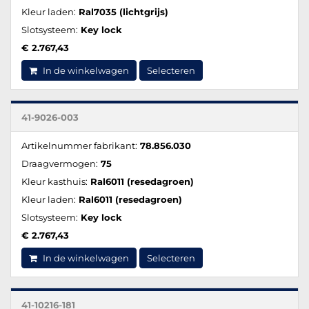
Kleur laden:
Ral7035 (lichtgrijs)
Slotsysteem:
Key lock
€ 2.767,43
In de winkelwagen
Selecteren
41-9026-003
Artikelnummer fabrikant:
78.856.030
Draagvermogen:
75
Kleur kasthuis:
Ral6011 (resedagroen)
Kleur laden:
Ral6011 (resedagroen)
Slotsysteem:
Key lock
€ 2.767,43
In de winkelwagen
Selecteren
41-10216-181