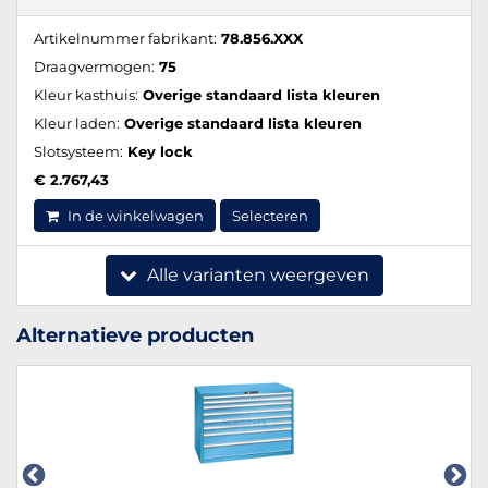
Artikelnummer fabrikant:
78.856.XXX
Draagvermogen:
75
Kleur kasthuis:
Overige standaard lista kleuren
Kleur laden:
Overige standaard lista kleuren
Slotsysteem:
Key lock
€ 2.767,43
In de winkelwagen
Selecteren
Alle varianten weergeven
Alternatieve producten