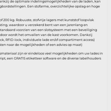
ankzij de optimale indelingsmogelijkheden van de laden, kan
gbordstellingen. Een stofarme, overzichtelijke opslag en hoge
of 200 kg. Robuuste, stofvrije lagers met kunststof loopvlak
asting, waardoor u verzekerd bent van een jarenlang en
 standaard voorzien van een slotsysteem met een beveiliging
rdoor wordt het omvallen van de kast voorkomen. Dankzij
ock, RFID-lock, individuele lade en/of compartiment access)
ten naar de mogelijkheden of een advies op maat)
materiaal zijn er eindeloos veel mogelijkheden om uw lades in
Script, een GRATIS etiketteer software en de diverse labelhouders