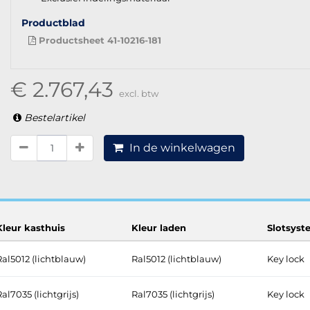
Productblad
Productsheet 41-10216-181
€ 2.767,43
excl. btw
Bestelartikel
In de winkelwagen
Kleur kasthuis
Kleur laden
Slotsyst
Ral5012 (lichtblauw)
Ral5012 (lichtblauw)
Key lock
al7035 (lichtgrijs)
Ral7035 (lichtgrijs)
Key lock