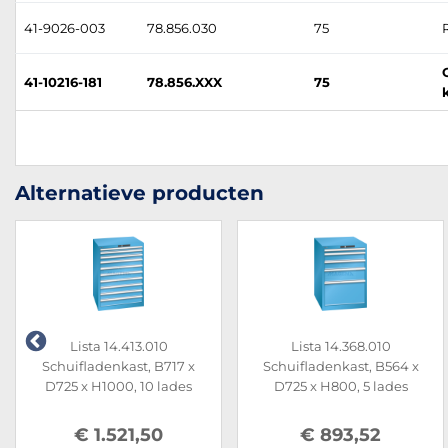
41-9026-003
78.856.030
75
41-10216-181
78.856.XXX
75
Alternatieve producten
Lista 14.413.010
Lista 14.368.010
Schuifladenkast, B717 x
Schuifladenkast, B564 x
D725 x H1000, 10 lades
D725 x H800, 5 lades
€ 1.521,50
€ 893,52