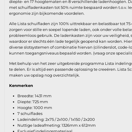
diepte- en 17 hoogtematen en 8 verschillende ladenhoogten. D
met schuifladenkasten tot 50% ruimte bespaard worden t.o.v. le
ergonomie zijn bijkomende voordelen.
Alle Lista schuifladen zijn 100% uittrekbaar en belastbaar tot 75 
zorgen voor stille en soepel lopende laden, ook onder volle bel
probleemloos gebruik. De ladenkasten zijn voor uw veiligheid,
waardoor er slechts één lade tegelijk geopend kan worden. Hie
diverse slotsystemen of combinatie hiervan (cilinderslot, code-l
kunnen toegangsniveaus bepaald worden. (vraag onze specialis
Met behulp van het zeer uitgebreide programma Lista indelings
te delen. Er is altijd een passende oplossing te creeëren. Lista 
maken uw opslag nog overzichtelijk.
Kenmerken
Breedte: 1431 mm
Diepte: 725 mm
Hoogte: 1000 mm
7 schuiflades
Ladeindeling: 2x75 / 2x100 / 1x150 / 2x200
Nuttige ladeafmeting: 1326mm x 612mm
Exclusief indelingsmateriaal