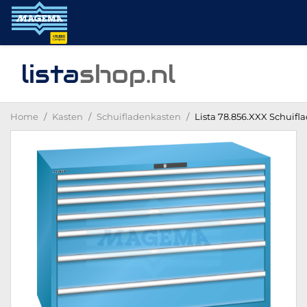
lista
shop
.nl
Home
Kasten
Schuifladenkasten
Lista 78.856.XXX Schuifla