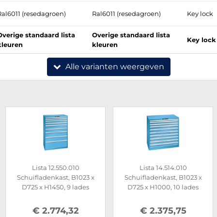
Ral6011 (resedagroen)
Ral6011 (resedagroen)
Key lock
Overige standaard lista
Overige standaard lista
Key lock
kleuren
kleuren
Alle varianten weergeven
Lista 12.550.010
Lista 14.514.010
Schuifladenkast, B1023 x
Schuifladenkast, B1023 x
D725 x H1450, 9 lades
D725 x H1000, 10 lades
€ 2.774,32
€ 2.375,75