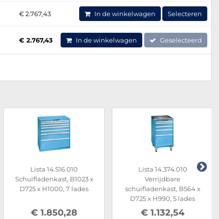
€ 2.767,43
In de winkelwagen
Selecteren
€ 2.767,43
In de winkelwagen
Geselecteerd
Lista 14.516.010
Lista 14.374.010
Schuifladenkast, B1023 x
Verrijdbare
D725 x H1000, 7 lades
schuifladenkast, B564 x
D725 x H990, 5 lades
€ 1.850,28
€ 1.132,54