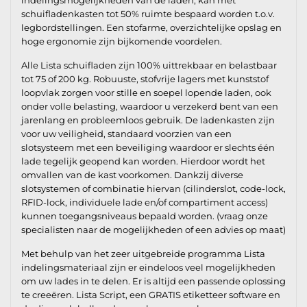
schuifladenkasten tot 50% ruimte bespaard worden t.o.v.
legbordstellingen. Een stofarme, overzichtelijke opslag en
hoge ergonomie zijn bijkomende voordelen.
Alle Lista schuifladen zijn 100% uittrekbaar en belastbaar
tot 75 of 200 kg. Robuuste, stofvrije lagers met kunststof
loopvlak zorgen voor stille en soepel lopende laden, ook
onder volle belasting, waardoor u verzekerd bent van een
jarenlang en probleemloos gebruik. De ladenkasten zijn
voor uw veiligheid, standaard voorzien van een
slotsysteem met een beveiliging waardoor er slechts één
lade tegelijk geopend kan worden. Hierdoor wordt het
omvallen van de kast voorkomen. Dankzij diverse
slotsystemen of combinatie hiervan (cilinderslot, code-lock,
RFID-lock, individuele lade en/of compartiment access)
kunnen toegangsniveaus bepaald worden. (vraag onze
specialisten naar de mogelijkheden of een advies op maat)
Met behulp van het zeer uitgebreide programma Lista
indelingsmateriaal zijn er eindeloos veel mogelijkheden
om uw lades in te delen. Er is altijd een passende oplossing
te creeëren. Lista Script, een GRATIS etiketteer software en