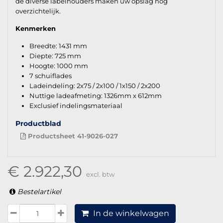
de diverse labelhouders maken uw opslag nog
overzichtelijk.
Kenmerken
Breedte: 1431 mm
Diepte: 725 mm
Hoogte: 1000 mm
7 schuiflades
Ladeindeling: 2x75 / 2x100 / 1x150 / 2x200
Nuttige ladeafmeting: 1326mm x 612mm
Exclusief indelingsmateriaal
Productblad
Productsheet 41-9026-027
€ 2.922,30
excl. btw
Bestelartikel
In de winkelwagen