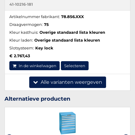
41-10216-181
Artikelnummer fabrikant:
78.856.XXX
Draagvermogen:
75
Kleur kasthuis:
Overige standaard lista kleuren
Kleur laden:
Overige standaard lista kleuren
Slotsysteem:
Key lock
€ 2.767,43
In de winkelwagen
Selecteren
Alle varianten weergeven
Alternatieve producten