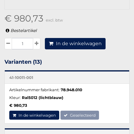
€ 980,73
excl. btw
Bestelartikel
In de winkelwagen
Varianten (13)
41-10011-001
Artikelnummer fabrikant:
78.948.010
Kleur:
Ral5012 (lichtblauw)
€ 980,73
In de winkelwagen
Geselecteerd