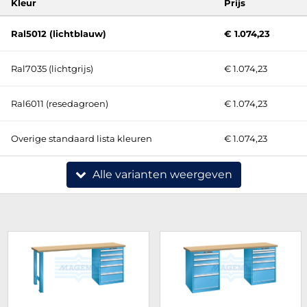
Kleur
Prijs
Ral5012 (lichtblauw)
€ 1.074,23
Ral7035 (lichtgrijs)
€ 1.074,23
Ral6011 (resedagroen)
€ 1.074,23
Overige standaard lista kleuren
€ 1.074,23
Alle varianten weergeven