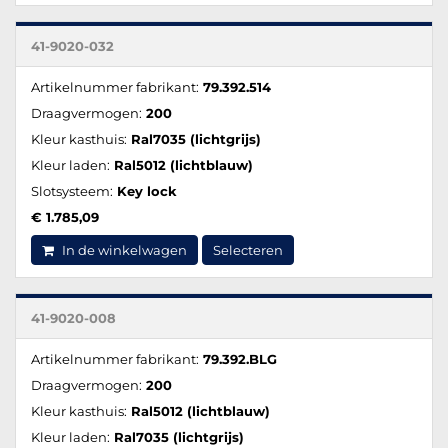
41-9020-032
Artikelnummer fabrikant:
79.392.514
Draagvermogen:
200
Kleur kasthuis:
Ral7035 (lichtgrijs)
Kleur laden:
Ral5012 (lichtblauw)
Slotsysteem:
Key lock
€ 1.785,09
In de winkelwagen
Selecteren
41-9020-008
Artikelnummer fabrikant:
79.392.BLG
Draagvermogen:
200
Kleur kasthuis:
Ral5012 (lichtblauw)
Kleur laden:
Ral7035 (lichtgrijs)