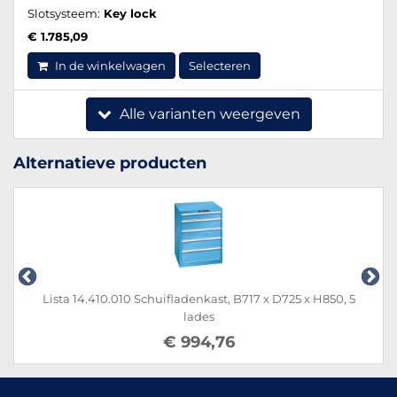
Slotsysteem:
Key lock
€ 1.785,09
In de winkelwagen
Selecteren
Alle varianten weergeven
Alternatieve producten
Lista 14.410.010 Schuifladenkast, B717 x D725 x H850, 5
lades
€ 994,76