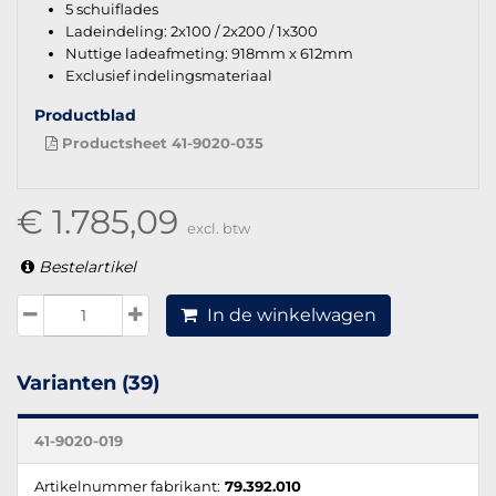
5 schuiflades
Ladeindeling: 2x100 / 2x200 / 1x300
Nuttige ladeafmeting: 918mm x 612mm
Exclusief indelingsmateriaal
Productblad
Productsheet 41-9020-035
€ 1.785,09
excl. btw
Bestelartikel
In de winkelwagen
Varianten (39)
41-9020-019
Artikelnummer fabrikant:
79.392.010