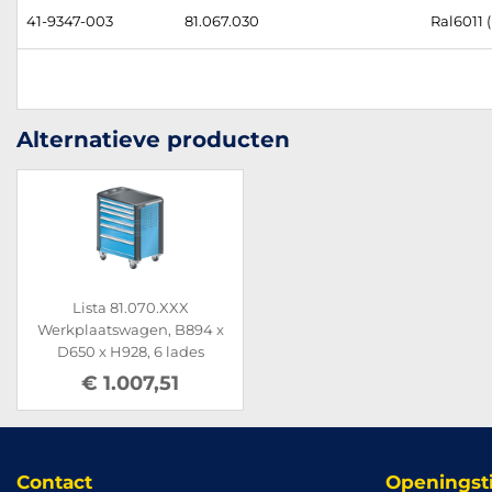
41-9347-003
81.067.030
Ral6011 
Alternatieve producten
Lista 81.070.XXX
Werkplaatswagen, B894 x
D650 x H928, 6 lades
€ 1.007,51
Contact
Openingst