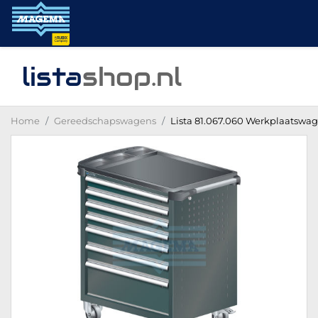
lista
shop
.nl
Home
Gereedschapswagens
Lista 81.067.060 Werkplaatswag