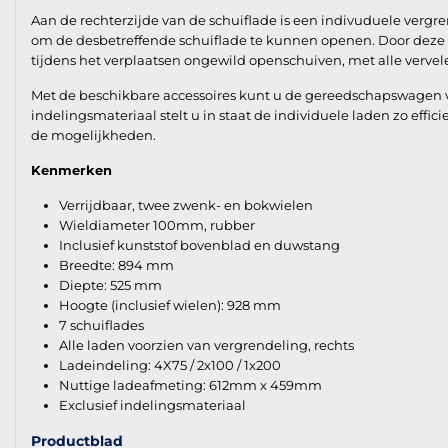
Aan de rechterzijde van de schuiflade is een indivuduele ver
om de desbetreffende schuiflade te kunnen openen. Door deze 
tijdens het verplaatsen ongewild openschuiven, met alle verve
Met de beschikbare accessoires kunt u de gereedschapswagen vo
indelingsmateriaal stelt u in staat de individuele laden zo effic
de mogelijkheden.
Kenmerken
Verrijdbaar, twee zwenk- en bokwielen
Wieldiameter 100mm, rubber
Inclusief kunststof bovenblad en duwstang
Breedte: 894 mm
Diepte: 525 mm
Hoogte (inclusief wielen): 928 mm
7 schuiflades
Alle laden voorzien van vergrendeling, rechts
Ladeindeling: 4X75 / 2x100 / 1x200
Nuttige ladeafmeting: 612mm x 459mm
Exclusief indelingsmateriaal
Productblad