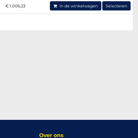
€ 1.006,23
In de winkelwagen
Selecteren
Over ons