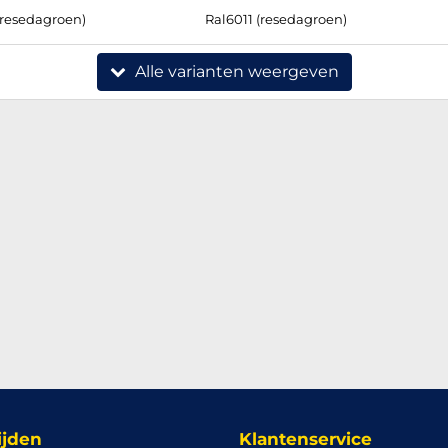
(resedagroen)
Ral6011 (resedagroen)
Alle varianten weergeven
ijden
Klantenservice