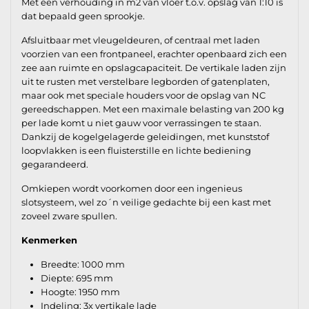
Met een verhouding in m2 van vloer t.o.v. opslag van 1:10 is
dat bepaald geen sprookje.
Afsluitbaar met vleugeldeuren, of centraal met laden
voorzien van een frontpaneel, erachter openbaard zich een
zee aan ruimte en opslagcapaciteit. De vertikale laden zijn
uit te rusten met verstelbare legborden of gatenplaten,
maar ook met speciale houders voor de opslag van NC
gereedschappen. Met een maximale belasting van 200 kg
per lade komt u niet gauw voor verrassingen te staan.
Dankzij de kogelgelagerde geleidingen, met kunststof
loopvlakken is een fluisterstille en lichte bediening
gegarandeerd.
Omkiepen wordt voorkomen door een ingenieus
slotsysteem, wel zo´n veilige gedachte bij een kast met
zoveel zware spullen.
Kenmerken
Breedte: 1000 mm
Diepte: 695 mm
Hoogte: 1950 mm
Indeling: 3x vertikale lade