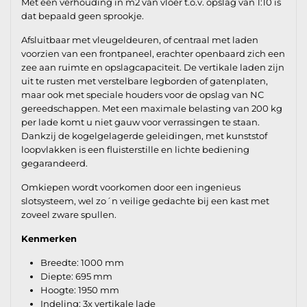
Met een verhouding in m2 van vloer t.o.v. opslag van 1:10 is
dat bepaald geen sprookje.
Afsluitbaar met vleugeldeuren, of centraal met laden
voorzien van een frontpaneel, erachter openbaard zich een
zee aan ruimte en opslagcapaciteit. De vertikale laden zijn
uit te rusten met verstelbare legborden of gatenplaten,
maar ook met speciale houders voor de opslag van NC
gereedschappen. Met een maximale belasting van 200 kg
per lade komt u niet gauw voor verrassingen te staan.
Dankzij de kogelgelagerde geleidingen, met kunststof
loopvlakken is een fluisterstille en lichte bediening
gegarandeerd.
Omkiepen wordt voorkomen door een ingenieus
slotsysteem, wel zo´n veilige gedachte bij een kast met
zoveel zware spullen.
Kenmerken
Breedte: 1000 mm
Diepte: 695 mm
Hoogte: 1950 mm
Indeling: 3x vertikale lade