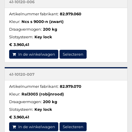
41-10120-006
Artikelnummer fabrikant:
82.979.060
Kleur:
Ncs s 9000-n (zwart)
Draagvermogen:
200 kg
Slotsysteem:
Key lock
€ 3.960,41
In de winkelwagen
Selecteren
41-10120-007
Artikelnummer fabrikant:
82.979.070
Kleur:
Ral3003 (robijnrood)
Draagvermogen:
200 kg
Slotsysteem:
Key lock
€ 3.960,41
In de winkelwagen
Selecteren