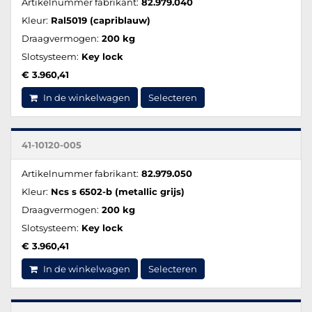
Artikelnummer fabrikant:
82.979.040
Kleur:
Ral5019 (capriblauw)
Draagvermogen:
200 kg
Slotsysteem:
Key lock
€ 3.960,41
In de winkelwagen
Selecteren
41-10120-005
Artikelnummer fabrikant:
82.979.050
Kleur:
Ncs s 6502-b (metallic grijs)
Draagvermogen:
200 kg
Slotsysteem:
Key lock
€ 3.960,41
In de winkelwagen
Selecteren