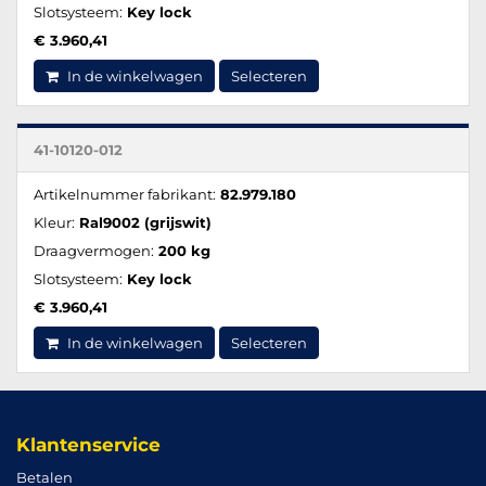
Slotsysteem:
Key lock
€ 3.960,41
In de winkelwagen
Selecteren
41-10120-012
Artikelnummer fabrikant:
82.979.180
Kleur:
Ral9002 (grijswit)
Draagvermogen:
200 kg
Slotsysteem:
Key lock
€ 3.960,41
In de winkelwagen
Selecteren
Klantenservice
Betalen