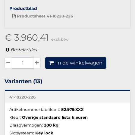
Productblad
Productsheet 41-10220-226
€ 3.960,41
excl. btw
Bestelartikel
In de winkelwagen
Varianten (13)
41-10220-226
Artikelnummer fabrikant:
82.979.XXX
Kleur:
Overige standaard lista kleuren
Draagvermogen:
200 kg
Slotsysteem:
Key lock