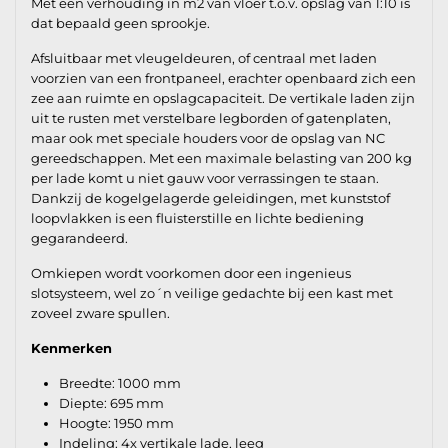
Met een verhouding in m2 van vloer t.o.v. opslag van 1:10 is
dat bepaald geen sprookje.
Afsluitbaar met vleugeldeuren, of centraal met laden
voorzien van een frontpaneel, erachter openbaard zich een
zee aan ruimte en opslagcapaciteit. De vertikale laden zijn
uit te rusten met verstelbare legborden of gatenplaten,
maar ook met speciale houders voor de opslag van NC
gereedschappen. Met een maximale belasting van 200 kg
per lade komt u niet gauw voor verrassingen te staan.
Dankzij de kogelgelagerde geleidingen, met kunststof
loopvlakken is een fluisterstille en lichte bediening
gegarandeerd.
Omkiepen wordt voorkomen door een ingenieus
slotsysteem, wel zo´n veilige gedachte bij een kast met
zoveel zware spullen.
Kenmerken
Breedte: 1000 mm
Diepte: 695 mm
Hoogte: 1950 mm
Indeling: 4x vertikale lade, leeg