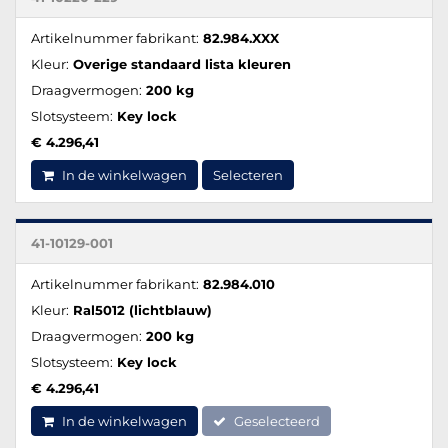
Artikelnummer fabrikant:
82.984.XXX
Kleur:
Overige standaard lista kleuren
Draagvermogen:
200 kg
Slotsysteem:
Key lock
€ 4.296,41
In de winkelwagen
Selecteren
41-10129-001
Artikelnummer fabrikant:
82.984.010
Kleur:
Ral5012 (lichtblauw)
Draagvermogen:
200 kg
Slotsysteem:
Key lock
€ 4.296,41
In de winkelwagen
Geselecteerd