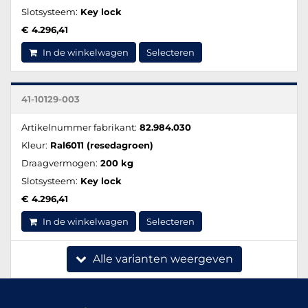
Slotsysteem:
Key lock
€ 4.296,41
In de winkelwagen
Selecteren
41-10129-003
Artikelnummer fabrikant:
82.984.030
Kleur:
Ral6011 (resedagroen)
Draagvermogen:
200 kg
Slotsysteem:
Key lock
€ 4.296,41
In de winkelwagen
Selecteren
Alle varianten weergeven