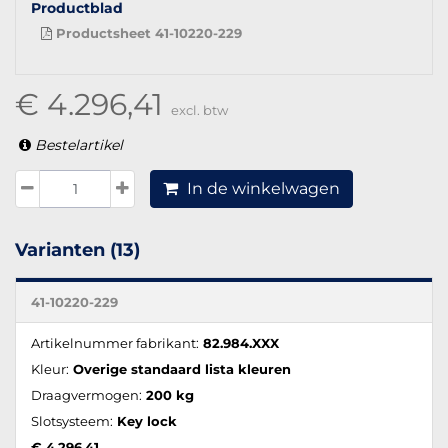
Productblad
Productsheet 41-10220-229
€ 4.296,41
excl. btw
Bestelartikel
In de winkelwagen
Varianten (13)
41-10220-229
Artikelnummer fabrikant:
82.984.XXX
Kleur:
Overige standaard lista kleuren
Draagvermogen:
200 kg
Slotsysteem:
Key lock
€ 4.296,41